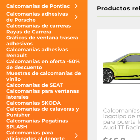
Calcomanías de Pontiac
Productos re
Calcomanías adhesivas
de Porsche
Calcomanías de carreras
Rayas de Carrera
Gráficos de ventana trasera
adhesivos
Calcomanías adhesivas
Renault
Calcomanías en oferta -50%
de descuento
Muestras de calcomanías de
vinilo
Calcomanías de SEAT
Calcomanías para ventanas
laterales
Calcomanías SKODA
Calcomanías de calaveras y
Calcomanías
Punisher
logotipo de r
Calcomanías Pegatinas
para puerta l
SPLASH
Audi TT Raci
Calcomanías para
aficionados al deporte