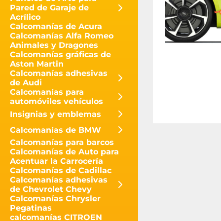
Pared de Garaje de
Acrílico
Calcomanías de Acura
Calcomanías Alfa Romeo
Animales y Dragones
Calcomanías gráficas de
Aston Martin
Calcomanías adhesivas
de Audi
Calcomanías para
automóviles vehículos
Insignias y emblemas
Calcomanías de BMW
Calcomanías para barcos
Calcomanías de Auto para
Acentuar la Carrocería
Calcomanías de Cadillac
Calcomanías adhesivas
de Chevrolet Chevy
Calcomanías Chrysler
Pegatinas
calcomanías CITROEN