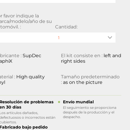
r favor indique la
rca/modelo/año de su
tomóvil. :
Cantidad:
bricante :
SupDec
El kit consiste en :
left and
aphiX
right sides
terial :
High quality
Tamaño predeterminado
nyl
:
as on the picture
Resolución de problemas
Envío mundial
en 30 días
El seguimiento se proporciona
después de la producción y el
Los artículos dañados,
despacho.
defectuosos o incorrectos están
cubiertos.
Fabricado bajo pedido