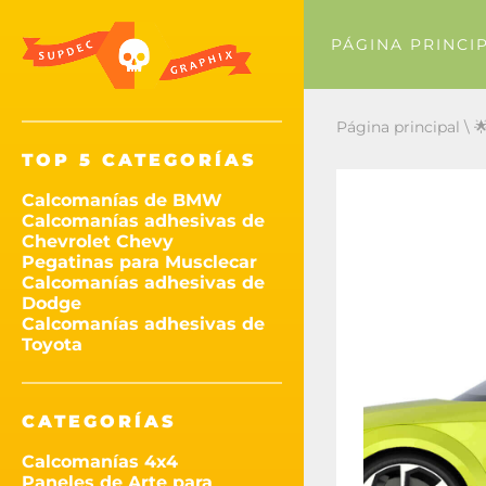
PÁGINA PRINCI
Página principal
\

TOP 5 CATEGORÍAS
Calcomanías de BMW
Calcomanías adhesivas de
Chevrolet Chevy
Pegatinas para Musclecar
Calcomanías adhesivas de
Dodge
Calcomanías adhesivas de
Toyota
CATEGORÍAS
Calcomanías 4x4
Paneles de Arte para