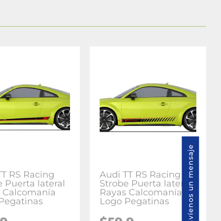
Envíenos un mensaje
TT RS Racing
Audi TT RS Racing
 Puerta lateral
Strobe Puerta lateral
 Calcomanía
Rayas Calcomanía
Pegatinas
Logo Pegatinas