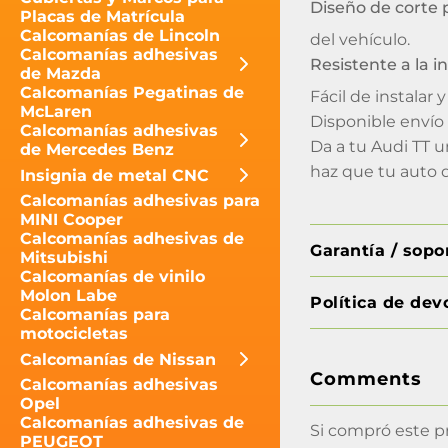
Diseño de corte 
Placas de Matrícula
Calcomanías de Lincoln
del vehículo.
Calcomanías adhesivas
Resistente a la 
de Mazda
Calcomanías Pegatinas de
Fácil de instalar
McLaren
Disponible envío
Calcomanías adhesivas
Da a tu Audi TT u
de Mercedes Benz
haz que tu auto 
Insignia de metal CNC
Calcomanías adhesivas para
MINI Cooper
Calcomanías adhesivas de
Garantía / sop
Mitsubishi
Calcomanías de vinilo
Molon Labe
Política de dev
Calcomanías para
motocicletas
Calcomanías de Nissan
Comments
Calcomanías adhesivas
Opel
Calcomanías adhesivas de
Si compró este p
PEUGEOT