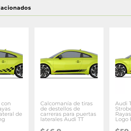
lacionados
 con
Calcomanía de tiras
Audi 
ayas
de destellos de
Strobe
ateral de
carreras para puertas
Rayas
ng
laterales Audi TT
Logo 