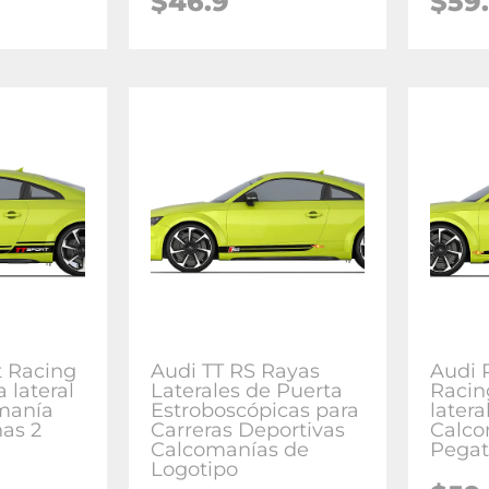
$46.9
$59
t Racing
Audi TT RS Rayas
Audi 
 lateral
Laterales de Puerta
Racin
manía
Estroboscópicas para
latera
as 2
Carreras Deportivas
Calco
Calcomanías de
Pegat
Logotipo