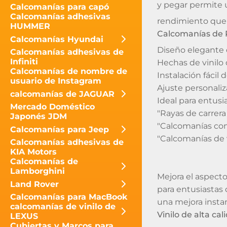
y pegar permite u
Calcomanías para capó
Calcomanías adhesivas
rendimiento que 
HUMMER
Calcomanías de 
Calcomanías Hyundai
Diseño elegante d
Calcomanías adhesivas de
Infiniti
Hechas de vinilo 
Calcomanías de nombre de
Instalación fácil
usuario de Instagram
Ajuste personaliz
calcomanías de JAGUAR
Ideal para entus
Mercado Doméstico
"Rayas de carrera
Japonés JDM
"Calcomanías con
Calcomanías para Jeep
"Calcomanías de v
Calcomanías adhesivas de
KIA Motors
Calcomanías de
Lamborghini
Mejora el aspect
Land Rover
para entusiastas
Calcomanías para MacBook
una mejora instan
calcomanías de vinilo de
Vinilo de alta cal
LEXUS
Cubiertas y Marcos para