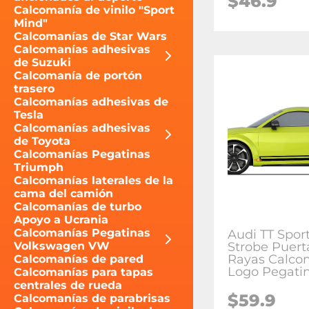
$46.9
Calcomanía de vinilo "Sport
Mind"
Calcomanías de Star Wars
Calcomanías adhesivas
de Suzuki
Calcomanía de portón
trasero
Calcomanías adhesivas de
Tesla
Calcomanías adhesivas
de Toyota
Calcomanías Pegatinas
Triumph
Calcomanías laterales de la
cama del camión
Calcomanías de turbo
Apoyo a Ucrania
Calcomanías Pegatinas
Audi TT Spor
Strobe Puerta
Volkswagen VW
Rayas Calco
Calcomanías de pared
Logo Pegatin
Calcomanías para tapas
centrales de rueda
$59.9
Calcomanías de parabrisas