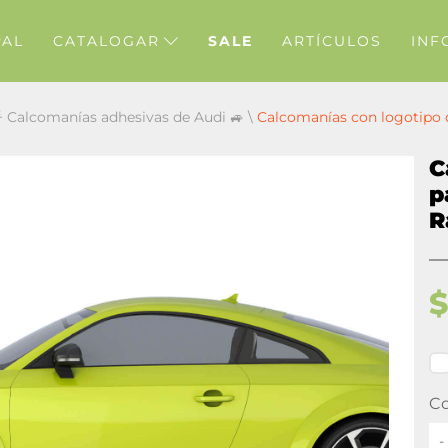
PAL
CATALOGAR
SALE
ARTÍCULOS
INF
 Calcomanías adhesivas de Audi 🚙
\
Calcomanías con logotipo d
C
p
R
Co
-