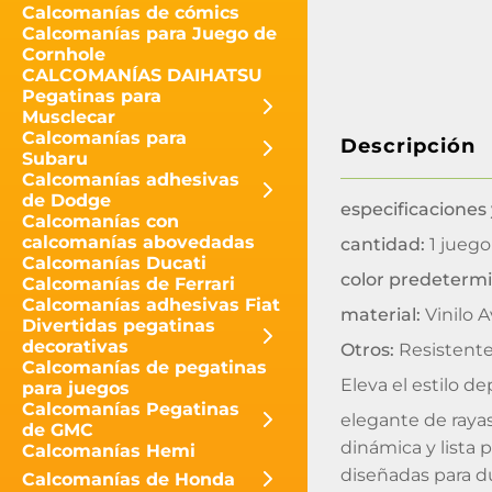
Calcomanías de cómics
Calcomanías para Juego de
Cornhole
CALCOMANÍAS DAIHATSU
Pegatinas para
Musclecar
Calcomanías para
Descripción
Subaru
Calcomanías adhesivas
de Dodge
especificaciones 
Calcomanías con
calcomanías abovedadas
cantidad:
1 juego
Calcomanías Ducati
color predeterm
Calcomanías de Ferrari
Calcomanías adhesivas Fiat
material:
Vinilo A
Divertidas pegatinas
decorativas
Otros:
Resistente
Calcomanías de pegatinas
Eleva el estilo d
para juegos
Calcomanías Pegatinas
elegante de rayas
de GMC
dinámica y lista 
Calcomanías Hemi
diseñadas para du
Calcomanías de Honda