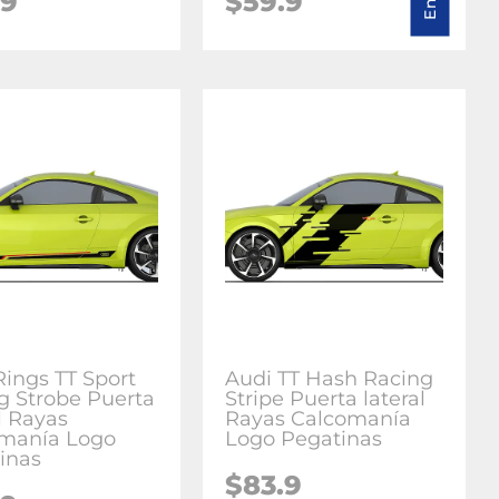
.9
$59.9
Rings TT Sport
Audi TT Hash Racing
g Strobe Puerta
Stripe Puerta lateral
l Rayas
Rayas Calcomanía
manía Logo
Logo Pegatinas
inas
$83.9