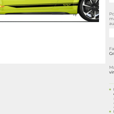
Po
ma
au
Fa
Gr
Ma
vi