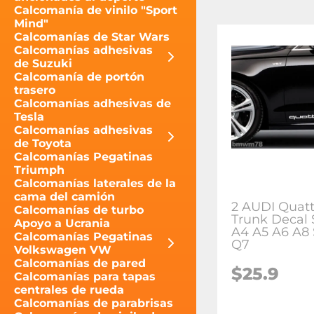
Calcomanía de vinilo "Sport
Mind"
Calcomanías de Star Wars
Calcomanías adhesivas
de Suzuki
Calcomanía de portón
trasero
Calcomanías adhesivas de
Tesla
Calcomanías adhesivas
de Toyota
Calcomanías Pegatinas
Triumph
Calcomanías laterales de la
cama del camión
2 AUDI Quatt
Calcomanías de turbo
Trunk Decal 
Apoyo a Ucrania
A4 A5 A6 A8 
Calcomanías Pegatinas
Q7
Volkswagen VW
Calcomanías de pared
$25.9
Calcomanías para tapas
centrales de rueda
Calcomanías de parabrisas