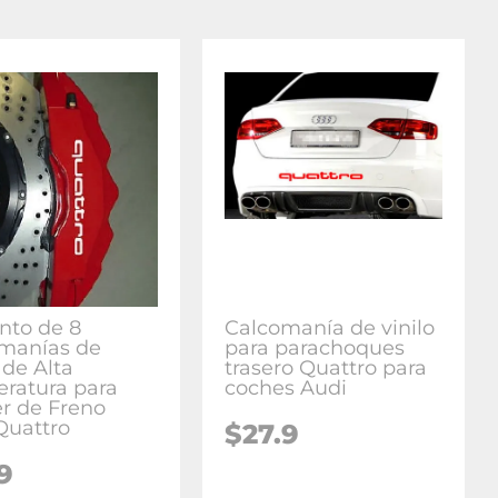
nto de 8
Calcomanía de vinilo
manías de
para parachoques
 de Alta
trasero Quattro para
ratura para
coches Audi
er de Freno
Quattro
$27.9
9