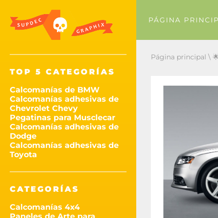
PÁGINA PRINCI
Página principal
\

TOP 5 CATEGORÍAS
Calcomanías de BMW
Calcomanías adhesivas de
Chevrolet Chevy
Pegatinas para Musclecar
Calcomanías adhesivas de
Dodge
Calcomanías adhesivas de
Toyota
CATEGORÍAS
Calcomanías 4x4
Paneles de Arte para