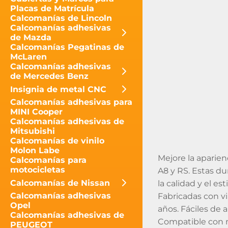
Placas de Matrícula
Calcomanías de Lincoln
Calcomanías adhesivas
de Mazda
Calcomanías Pegatinas de
McLaren
Calcomanías adhesivas
de Mercedes Benz
Insignia de metal CNC
Calcomanías adhesivas para
MINI Cooper
Calcomanías adhesivas de
Mitsubishi
Calcomanías de vinilo
Molon Labe
Mejore la aparien
Calcomanías para
motocicletas
A8 y RS. Estas du
Calcomanías de Nissan
la calidad y el esti
Calcomanías adhesivas
Fabricadas con v
Opel
años. Fáciles de a
Calcomanías adhesivas de
Compatible con m
PEUGEOT