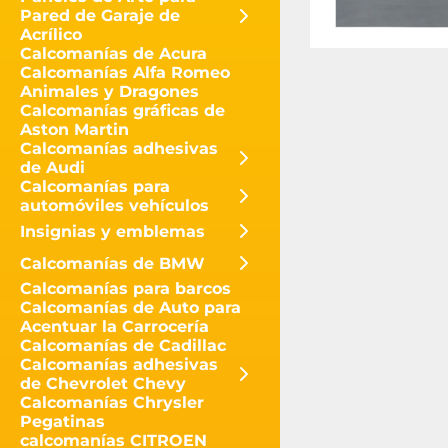
Pared de Garaje de
Acrílico
Calcomanías de Acura
Calcomanías Alfa Romeo
Animales y Dragones
Calcomanías gráficas de
Aston Martin
Calcomanías adhesivas
de Audi
Calcomanías para
automóviles vehículos
Insignias y emblemas
Calcomanías de BMW
Calcomanías para barcos
Calcomanías de Auto para
Acentuar la Carrocería
Calcomanías de Cadillac
Calcomanías adhesivas
de Chevrolet Chevy
Calcomanías Chrysler
Pegatinas
calcomanías CITROEN