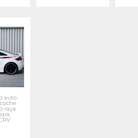
lo auto
 coche
o raya
para
 CRV