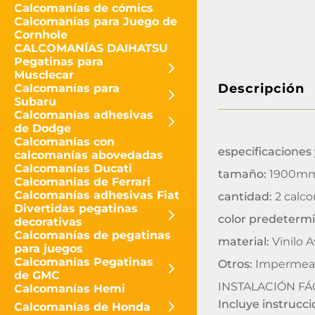
Calcomanías de cómics
Calcomanías para Juego de
Cornhole
CALCOMANÍAS DAIHATSU
Pegatinas para
Musclecar
Descripción
Calcomanías para
Subaru
Calcomanías adhesivas
de Dodge
Calcomanías con
especificaciones 
calcomanías abovedadas
Calcomanías Ducati
tamaño:
1900mm/
Calcomanías de Ferrari
Calcomanías adhesivas Fiat
cantidad:
2 calc
Divertidas pegatinas
color predeterm
decorativas
Calcomanías de pegatinas
material:
Vinilo A
para juegos
Calcomanías Pegatinas
Otros:
Impermeab
de GMC
INSTALACIÓN FÁC
Calcomanías Hemi
Incluye instrucc
Calcomanías de Honda