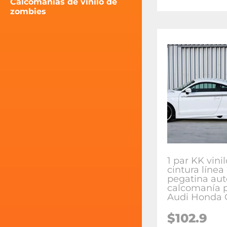
Calcomanías de vinilo de
zombies
1 par KK vini
cintura línea
pegatina aut
calcomanía 
Audi Honda
$102.9