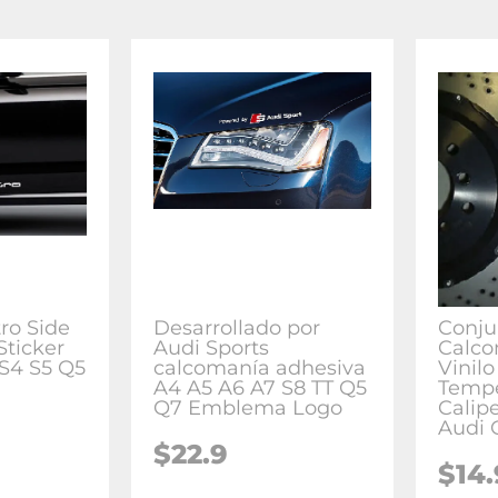
ro Side
Desarrollado por
Conju
Sticker
Audi Sports
Calco
S4 S5 Q5
calcomanía adhesiva
Vinilo
A4 A5 A6 A7 S8 TT Q5
Tempe
Q7 Emblema Logo
Calip
Audi 
$22.9
$14.