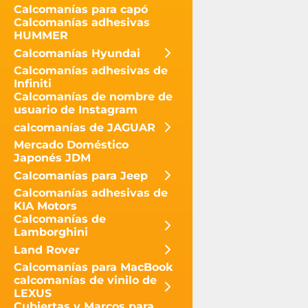
Calcomanías para capó
Calcomanías adhesivas
HUMMER
Calcomanías Hyundai
Calcomanías adhesivas de
Infiniti
Calcomanías de nombre de
usuario de Instagram
calcomanías de JAGUAR
Mercado Doméstico
Japonés JDM
Calcomanías para Jeep
Calcomanías adhesivas de
KIA Motors
Calcomanías de
Lamborghini
Land Rover
Calcomanías para MacBook
calcomanías de vinilo de
LEXUS
Cubiertas y Marcos para