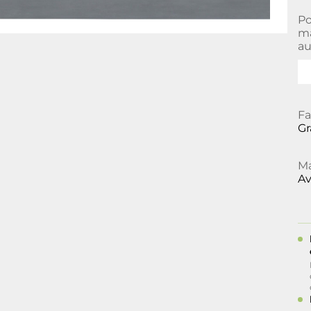
Po
ma
au
Fa
Gr
Ma
Av