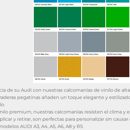
cia de su Audi con nuestras calcomanías de vinilo de alta 
raderas pegatinas añaden un toque elegante y estilizado 
lo.
inilo premium, nuestras calcomanías resisten el clima y
plicar y retirar, son perfectas para personalizar sin causar
odelos AUDI A3, A4, A5, A6, A8 y RS