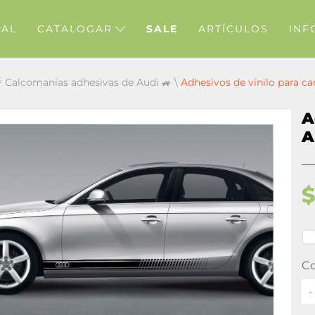
PAL
CATALOGAR
SALE
ARTÍCULOS
INF
 Calcomanías adhesivas de Audi 🚙
\
Adhesivos de vinilo para c
A
A
Co
-