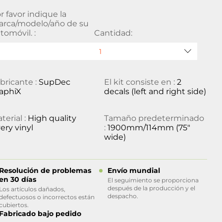
r favor indique la
rca/modelo/año de su
tomóvil. :
Cantidad:
bricante :
SupDec
El kit consiste en :
2
aphiX
decals (left and right side)
terial :
High quality
Tamaño predeterminado
ery vinyl
:
1900mm/114mm (75"
wide)
Resolución de problemas
Envío mundial
en 30 días
El seguimiento se proporciona
después de la producción y el
Los artículos dañados,
despacho.
defectuosos o incorrectos están
cubiertos.
Fabricado bajo pedido