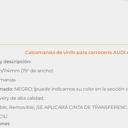
Calcomanías de vinilo para carrocería AUDI
y descripción:
114mm (75" de ancho)
omanías
inado:
NEGRO; (puede indicarnos su color en la sección 
very de alta calidad;
le, Removible, ¡SE APLICARÁ CINTA DE TRANSFEREN
IL!
iones