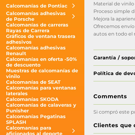
Material de vinil
Calcomanías de Pontiac
Proceso simple d
Calcomanías adhesivas
Mejora la aparien
de Porsche
Calcomanías de carreras
Ofrecemos envío 
Rayas de Carrera
autos en todo el 
Gráficos de ventana trasera
adhesivos
Calcomanías adhesivas
Renault
Garantía / sop
Calcomanías en oferta -50%
de descuento
Muestras de calcomanías de
Política de dev
vinilo
Calcomanías de SEAT
Calcomanías para ventanas
laterales
Comments
Calcomanías SKODA
Calcomanías de calaveras y
Punisher
Si compró este p
Calcomanías Pegatinas
SPLASH
Clientes que
Calcomanías para
aficionados al deporte