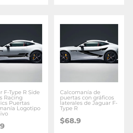
r F-Type R Side
Calcomanía de
es Racing
puertas con gráficos
ics Puertas
laterales de Jaguar F-
manía Logotipo
Type R
ivo
$
68.9
.9