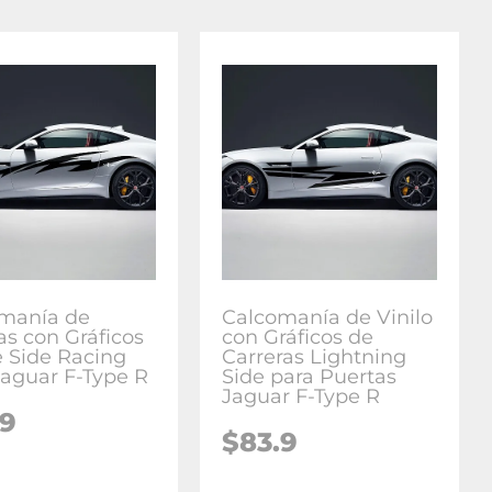
manía de
Calcomanía de Vinilo
as con Gráficos
con Gráficos de
 Side Racing
Carreras Lightning
Jaguar F-Type R
Side para Puertas
Jaguar F-Type R
.9
$
83.9