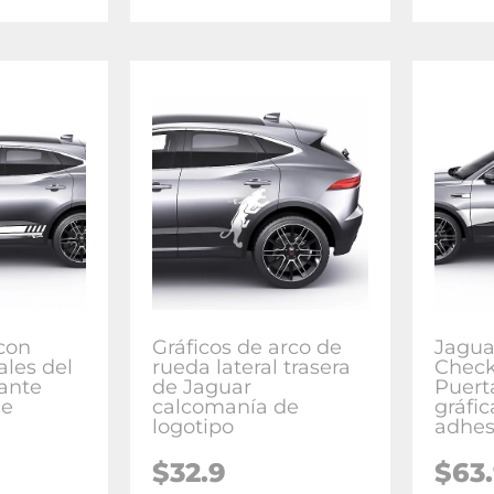
con
Gráficos de arco de
Jagua
ales del
rueda lateral trasera
Check
ante
de Jaguar
Puert
ce
calcomanía de
gráfi
logotipo
adhes
$
32.9
$
63