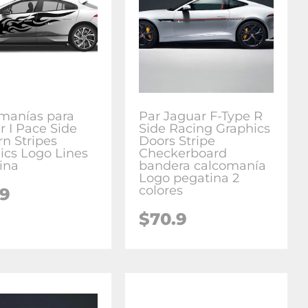
manías para
Par Jaguar F-Type R
r I Pace Side
Side Racing Graphics
n Stripes
Doors Stripe
ics Logo Lines
Checkerboard
ina
bandera calcomanía
Logo pegatina 2
colores
.9
$
70.9