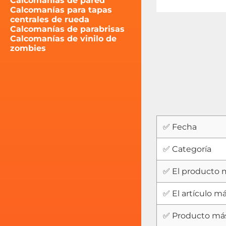
Calcomanías de pared
Calcomanías para tapas
centrales de rueda
Calcomanías de parabrisas
Calcomanías de vinilo de
zombies
✅ Fecha
✅ Categoría
✅ El producto 
✅ El artículo m
✅ Producto má