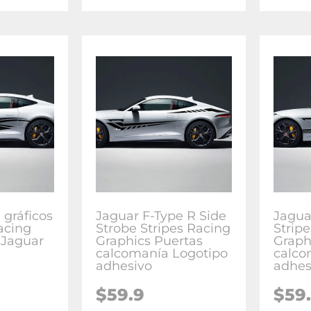
 gráficos
Jaguar F-Type R Side
Jagua
acing
Strobe Stripes Racing
Strip
 Jaguar
Graphics Puertas
Graph
calcomanía Logotipo
calco
adhesivo
adhes
$
59.9
$
59