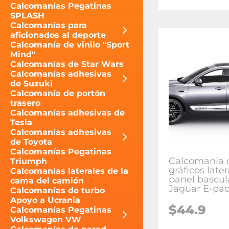
Calcomanías Pegatinas
SPLASH
Calcomanías para
aficionados al deporte
Calcomanía de vinilo "Sport
Mind"
Calcomanías de Star Wars
Calcomanías adhesivas
de Suzuki
Calcomanía de portón
trasero
Calcomanías adhesivas de
Tesla
Calcomanías adhesivas
de Toyota
Calcomanías Pegatinas
Calcomanía 
Triumph
gráficos later
Calcomanías laterales de la
panel bascul
cama del camión
Jaguar E-pa
Calcomanías de turbo
Apoyo a Ucrania
$
44.9
Calcomanías Pegatinas
Volkswagen VW