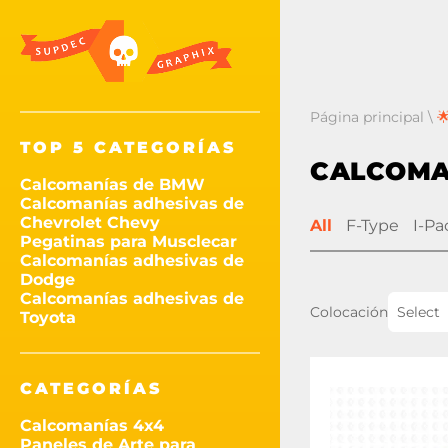
Página principal
\

TOP 5 CATEGORÍAS
CALCOMA
Calcomanías de BMW
Calcomanías adhesivas de
Chevrolet Chevy
All
F-Type
I-Pa
Pegatinas para Musclecar
Calcomanías adhesivas de
Dodge
Calcomanías adhesivas de
Colocación
Select
Toyota
CATEGORÍAS
Calcomanías 4x4
Paneles de Arte para