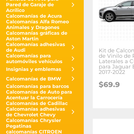
Pared de Garaje de
Acrílico
Calcomanías de Acura
Calcomanías Alfa Romeo
Animales y Dragones
Calcomanías gráficas de
Aston Martin
Calcomanías adhesivas
Kit de Calco
de Audi
de Vinilo de
Calcomanías para
Laterales a 
automóviles vehículos
para Jaguar 
Insignias y emblemas
2017-2022
Calcomanías de BMW
$
69.9
Calcomanías para barcos
Calcomanías de Auto para
Acentuar la Carrocería
Calcomanías de Cadillac
Calcomanías adhesivas
de Chevrolet Chevy
Calcomanías Chrysler
Pegatinas
calcomanías CITROEN