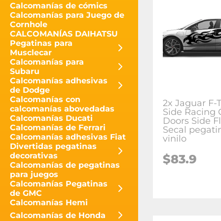
Calcomanías de cómics
Calcomanías para Juego de
Cornhole
CALCOMANÍAS DAIHATSU
Pegatinas para
Musclecar
Calcomanías para
Subaru
Calcomanías adhesivas
de Dodge
Calcomanías con
2x Jaguar F-
calcomanías abovedadas
Side Racing 
Calcomanías Ducati
Doors Side 
Calcomanías de Ferrari
Secal pegati
Calcomanías adhesivas Fiat
vinilo
Divertidas pegatinas
decorativas
$
83.9
Calcomanías de pegatinas
para juegos
Calcomanías Pegatinas
de GMC
Calcomanías Hemi
Calcomanías de Honda