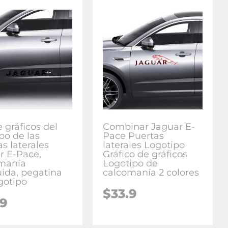
 gráficos del
Combinar Jaguar E-
po de las
Pace Puertas
s laterales
laterales Logotipo
r E-Pace,
Gráfico de gráficos
manía
Logotipo de
uida, pegatina
calcomanía 2 colores
gotipo
$
33.9
.9