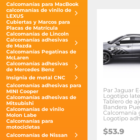
Calcomanías para MacBook
calcomanías de vinilo de
LEXUS
Cubiertas y Marcos para
Placas de Matrícula
Calcomanías de Lincoln
Calcomanías adhesivas
de Mazda
Calcomanías Pegatinas de
McLaren
Calcomanías adhesivas
de Mercedes Benz
Insignia de metal CNC
Calcomanías adhesivas para
Par Jaguar E
MINI Cooper
Logotipo late
Calcomanías adhesivas de
Tablero de a
Mitsubishi
Bandera Pue
Calcomanías de vinilo
Calcomanía g
Molon Labe
Logotipo adh
Calcomanías para
motocicletas
$
53.9
Calcomanías de Nissan