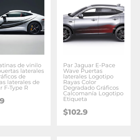
tinas de vinilo
Par Jaguar E-Pace
uertas laterales
Wave Puertas
ráficos de
laterales Logotipo
as laterales de
Rayas Color
r F-Type R
Degradado Gráficos
Calcomanía Logotipo
Etiqueta
.9
$
102.9