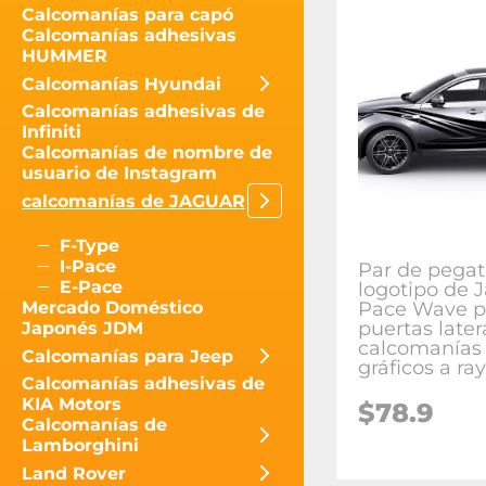
Calcomanías para capó
Calcomanías adhesivas
HUMMER
Calcomanías Hyundai
Calcomanías adhesivas de
Infiniti
Calcomanías de nombre de
usuario de Instagram
calcomanías de JAGUAR
F-Type
I-Pace
Par de pegat
E-Pace
logotipo de 
Pace Wave p
Mercado Doméstico
puertas later
Japonés JDM
calcomanías
Calcomanías para Jeep
gráficos a ra
Calcomanías adhesivas de
KIA Motors
$
78.9
Calcomanías de
Lamborghini
Land Rover