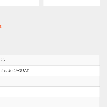
s
026
nías de JAGUAR