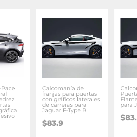
-Pace
Calcomanía de
Calco
ral
franjas para puertas
Puert
jedrez
con gráficos laterales
Flame
rtas
de carreras para
para 
ráfica
Jaguar F-Type R
esivo
$
83
$
83.9