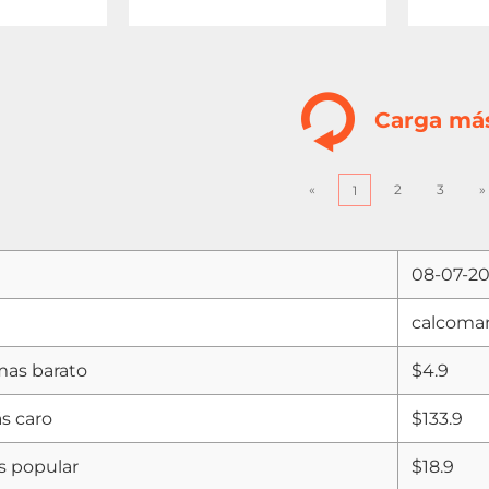
Carga má
«
2
3
»
1
08-07-2
calcoma
mas barato
$4.9
ás caro
$133.9
s popular
$18.9