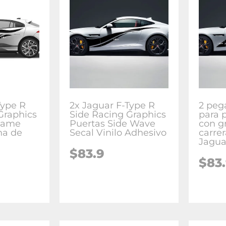
Type R
2x Jaguar F-Type R
2 pega
Graphics
Side Racing Graphics
para p
Flame
Puertas Side Wave
con g
na de
Secal Vinilo Adhesivo
carrer
Jagua
$
83.9
$
83