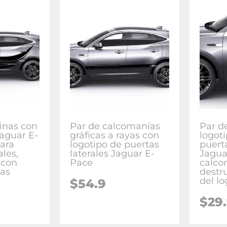
inas con
Par de calcomanías
Par de
Jaguar E-
gráficas a rayas con
logoti
ara
logotipo de puertas
puerta
ales,
laterales Jaguar E-
Jagua
 con
Pace
calco
yas
destr
del lo
$
54.9
$
29