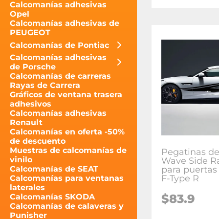
Calcomanías adhesivas
Opel
Calcomanías adhesivas de
PEUGEOT
Calcomanías de Pontiac
Calcomanías adhesivas
de Porsche
Calcomanías de carreras
Rayas de Carrera
Gráficos de ventana trasera
adhesivos
Calcomanías adhesivas
Renault
Calcomanías en oferta -50%
de descuento
Muestras de calcomanías de
Pegatinas de
vinilo
Wave Side R
para puertas
Calcomanías de SEAT
F-Type R
Calcomanías para ventanas
laterales
$
83.9
Calcomanías SKODA
Calcomanías de calaveras y
Punisher