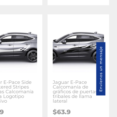
Envíenos un mensaje
r E-Pace Side
Jaguar E-Pace
ered Stripes
Calcomanía de
as Calcomanía
gráficos de puertas
ca Logotipo
tribales de llama
ivo
lateral
.9
$
63.9