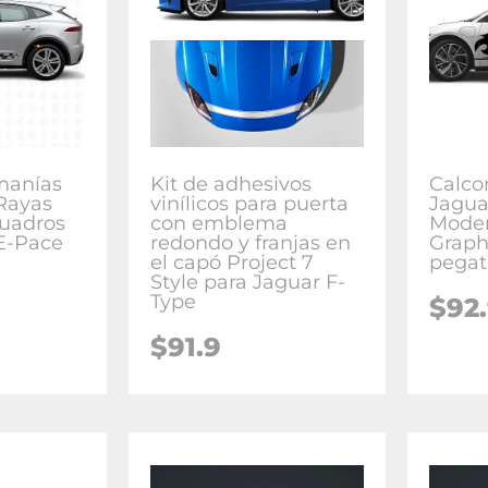
manías
Kit de adhesivos
Calco
 Rayas
vinílicos para puerta
Jagua
Cuadros
con emblema
Moder
E-Pace
redondo y franjas en
Graph
el capó Project 7
pegat
Style para Jaguar F-
Type
$
92
$
91.9