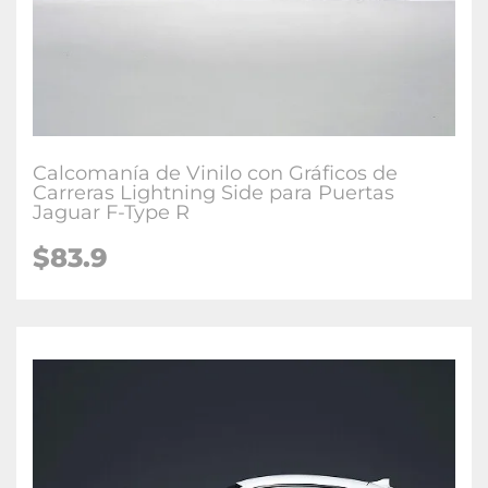
Calcomanía de Vinilo con Gráficos de
Carreras Lightning Side para Puertas
Jaguar F-Type R
$83.9