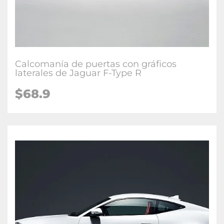
Calcomanía de puertas con gráficos
laterales de Jaguar F-Type R
$68.9