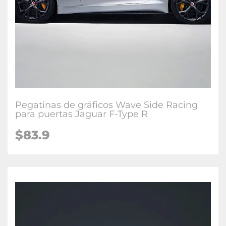
Pegatinas de gráficos Wave Side Racing
para puertas Jaguar F-Type R
$83.9