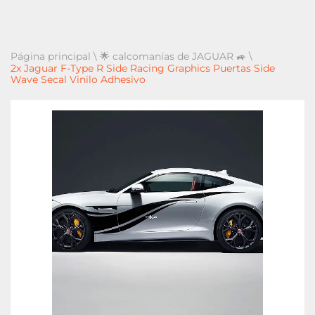
Página principal
\
🌟 calcomanías de JAGUAR 🚙
\
2x Jaguar F-Type R Side Racing Graphics Puertas Side
Wave Secal Vinilo Adhesivo