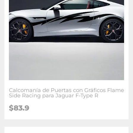
Calcomanía de Puertas con Gráficos Flame
Side Racing para Jaguar F-Type R
$83.9