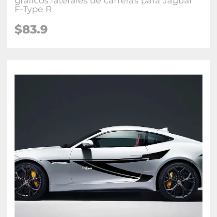
gráficos laterales de carreras para Jaguar
F-Type R
$83.9