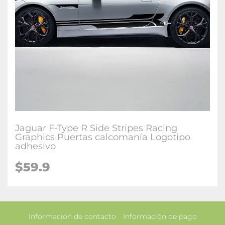
Jaguar F-Type R Side Stripes Racing
Graphics Puertas calcomanía Logotipo
adhesivo
$59.9
Información de contacto
Información de pago