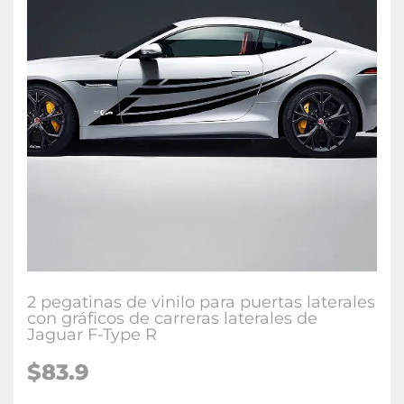
2 pegatinas de vinilo para puertas laterales
con gráficos de carreras laterales de
Jaguar F-Type R
$83.9