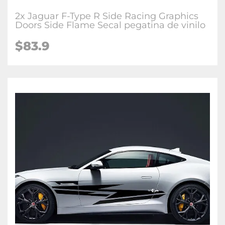
2x Jaguar F-Type R Side Racing Graphics
Doors Side Flame Secal pegatina de vinilo
$83.9