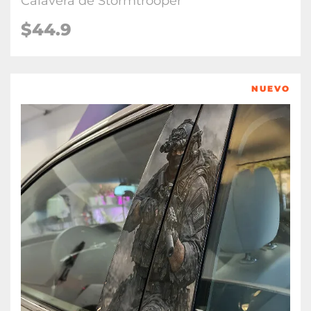
Calavera de Stormtrooper
$
44.9
NUEVO