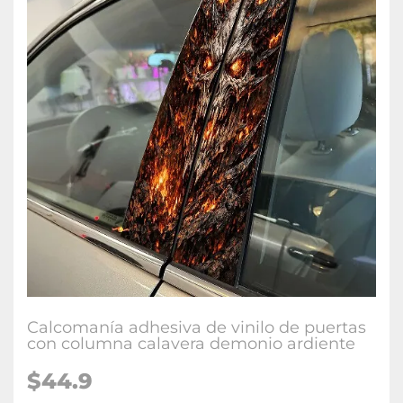
Calcomanía adhesiva de vinilo de puertas
con columna calavera demonio ardiente
$
44.9