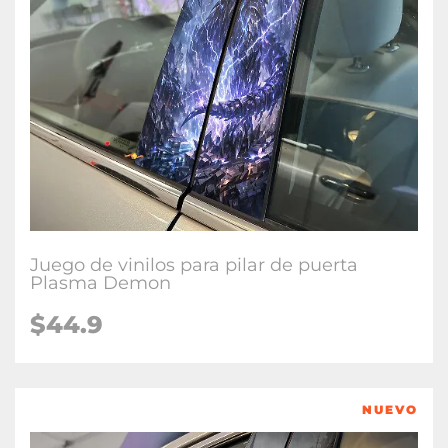
Juego de vinilos para pilar de puerta
Plasma Demon
$
44.9
NUEVO