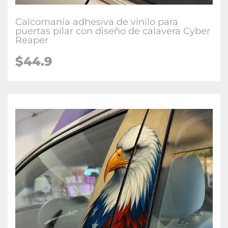
Calcomanía adhesiva de vinilo para
puertas pilar con diseño de calavera Cyber
Reaper
$
44.9