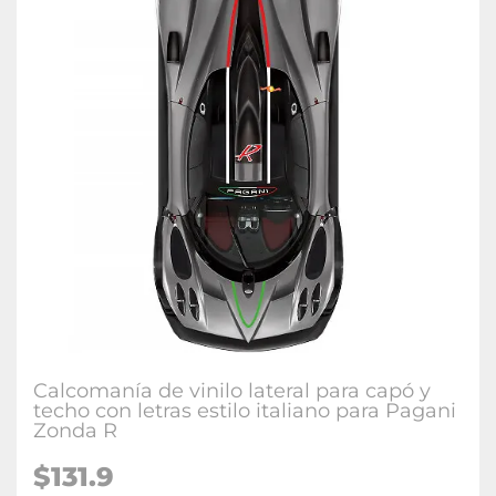
Calcomanía de vinilo lateral para capó y
techo con letras estilo italiano para Pagani
Zonda R
$
131.9