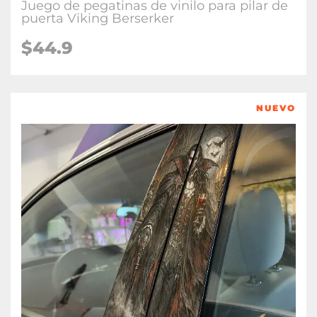
Juego de pegatinas de vinilo para pilar de
puerta Viking Berserker
$
44.9
NUEVO