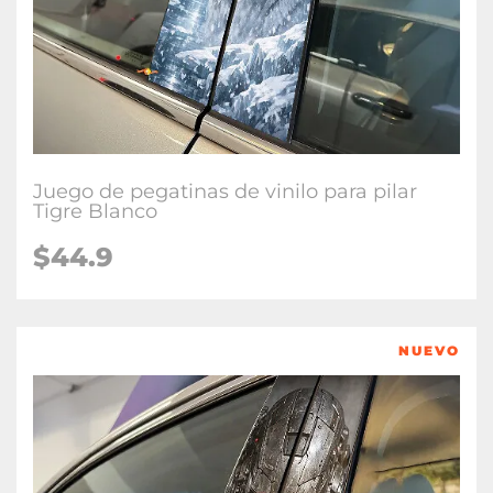
Juego de pegatinas de vinilo para pilar
Tigre Blanco
$
44.9
NUEVO