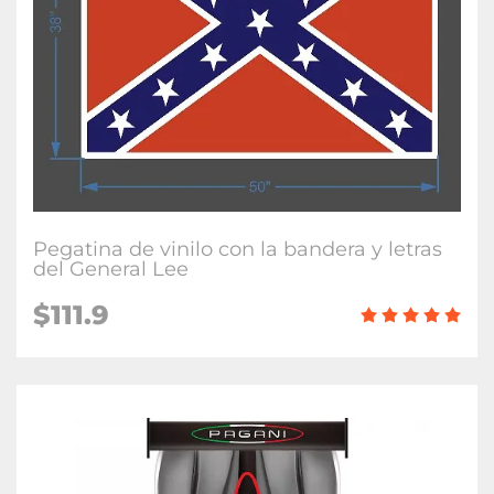
Pegatina de vinilo con la bandera y letras
del General Lee
$
111.9