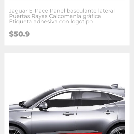
Jaguar E-Pace Panel basculante lateral
Puertas Rayas Calcomanía gráfica
Etiqueta adhesiva con logotipo
$50.9