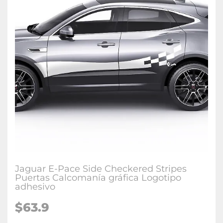
Jaguar E-Pace Side Checkered Stripes
Puertas Calcomanía gráfica Logotipo
adhesivo
$63.9