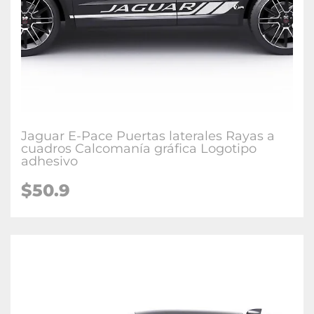
Jaguar E-Pace Puertas laterales Rayas a
cuadros Calcomanía gráfica Logotipo
adhesivo
$50.9