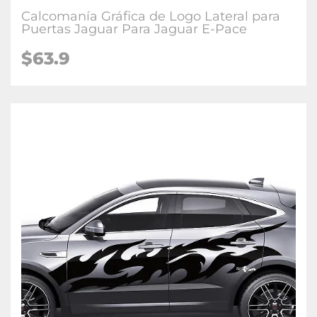
Calcomanía Gráfica de Logo Lateral para
Puertas Jaguar Para Jaguar E-Pace
$63.9