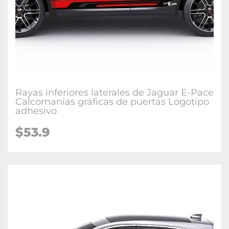
Rayas inferiores laterales de Jaguar E-Pace
Calcomanías gráficas de puertas Logotipo
adhesivo
$53.9