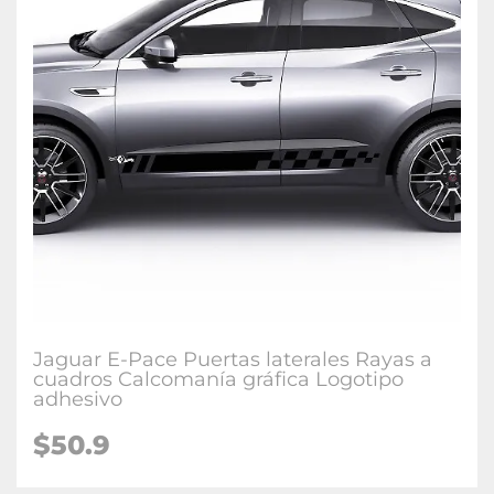
Jaguar E-Pace Puertas laterales Rayas a
cuadros Calcomanía gráfica Logotipo
adhesivo
$50.9