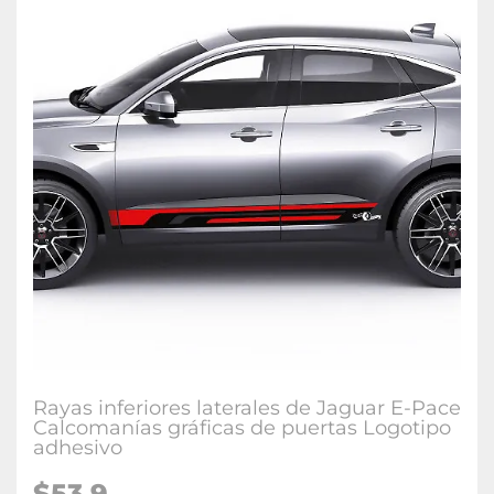
Rayas inferiores laterales de Jaguar E-Pace
Calcomanías gráficas de puertas Logotipo
adhesivo
$53.9