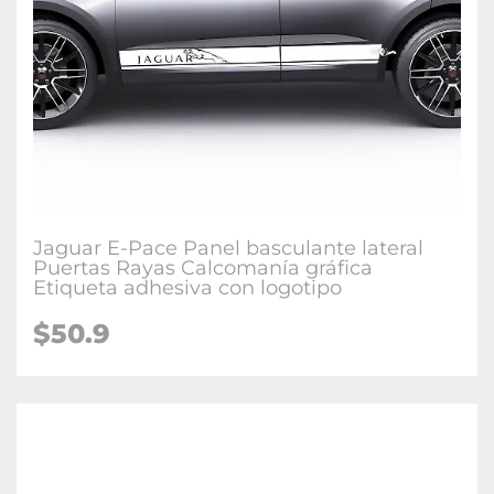
Jaguar E-Pace Panel basculante lateral
Puertas Rayas Calcomanía gráfica
Etiqueta adhesiva con logotipo
$50.9