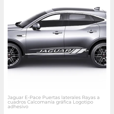
Jaguar E-Pace Puertas laterales Rayas a
cuadros Calcomanía gráfica Logotipo
adhesivo