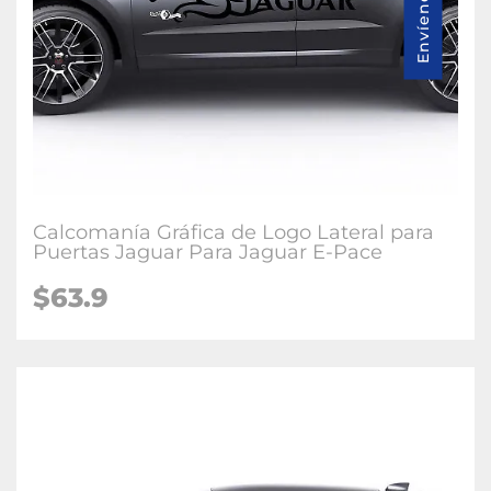
Calcomanía Gráfica de Logo Lateral para
Puertas Jaguar Para Jaguar E-Pace
$63.9