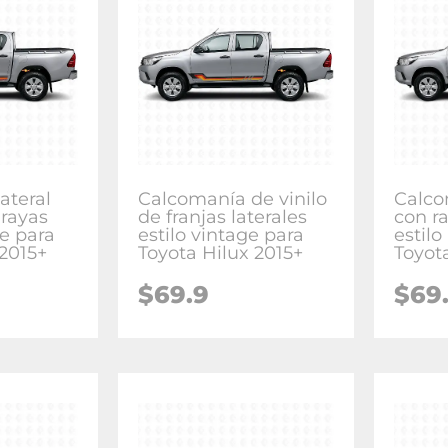
ateral
Calcomanía de vinilo
Calco
 rayas
de franjas laterales
con ra
ge para
estilo vintage para
estilo
 2015+
Toyota Hilux 2015+
Toyot
$
69.9
$
69