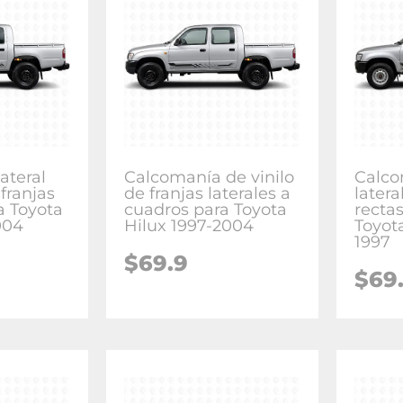
ateral
Calcomanía de vinilo
Calco
 franjas
de franjas laterales a
latera
a Toyota
cuadros para Toyota
recta
004
Hilux 1997-2004
Toyot
1997
$
69.9
$
69