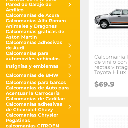
Pared de Garaje de
Acrílico
Calcomanías de Acura
Calcomanías Alfa Romeo
Animales y Dragones
Calcomanías gráficas de
Aston Martin
Calcomanías adhesivas
de Audi
Calcomanías para
Calcomanía l
automóviles vehículos
de vinilo con
Insignias y emblemas
rectas vinta
Toyota Hilux
Calcomanías de BMW
Calcomanías para barcos
$
69.9
Calcomanías de Auto para
Acentuar la Carrocería
Calcomanías de Cadillac
Calcomanías adhesivas
de Chevrolet Chevy
Calcomanías Chrysler
Pegatinas
calcomanías CITROEN