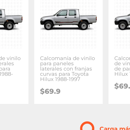
e vinilo
Calcomanía de vinilo
Calco
erales
para paneles
de vin
 para
laterales con franjas
de pa
1988-
curvas para Toyota
Hilux
Hilux 1988-1997
$
69
$
69.9
Carga má