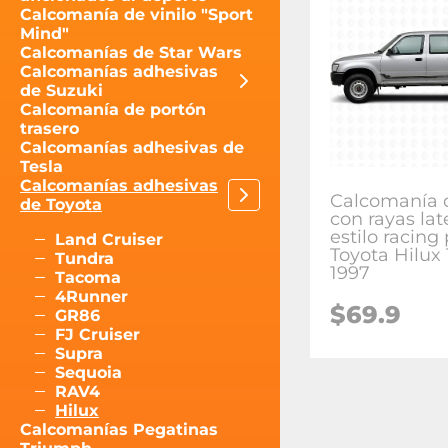
Calcomanía de vinilo "Sport
Mind"
Calcomanías de Star Wars
Calcomanías adhesivas
de Suzuki
Calcomanía de portón
trasero
Calcomanías adhesivas de
Tesla
Calcomanías adhesivas
Calcomanía d
de Toyota
con rayas lat
estilo racing
Land Cruiser
Toyota Hilux 
Tundra
1997
Tacoma
4Runner
$
69.9
GR86
FJ Cruiser
Supra
Sequoia
RAV4
Hilux
Calcomanías Pegatinas