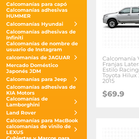
Calcomanías para capó
Calcomanías adhesivas
HUMMER
Calcomanías Hyundai
Calcomanías adhesivas de
Infiniti
Calcomanías de nombre de
usuario de Instagram
calcomanías de JAGUAR
Calcomanía V
Franjas Later
Mercado Doméstico
Estilo Racing
Japonés JDM
Toyota Hilux
Calcomanías para Jeep
2015
Calcomanías adhesivas de
$
69.9
KIA Motors
Calcomanías de
Lamborghini
Land Rover
Calcomanías para MacBook
calcomanías de vinilo de
LEXUS
Cubiertas y Marcos para