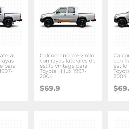
ateral
Calcomanía de vinilo
Calco
 rayas
con rayas laterales de
con fr
ge para
estilo vintage para
estilo
1997-
Toyota Hilux 1997-
Toyot
2004
2004
$
69.9
$
69