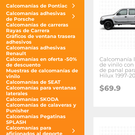
Calcomanías de Pontiac
Calcomanías adhesivas
de Porsche
Calcomanías de carreras
Rayas de Carrera
Gráficos de ventana trasera
adhesivos
Calcomanías adhesivas
Renault
Calcomanía l
Calcomanías en oferta -50%
de vinilo con
de descuento
de panal par
Muestras de calcomanías de
Hilux 1997-2
vinilo
Calcomanías de SEAT
$
69.9
Calcomanías para ventanas
laterales
Calcomanías SKODA
Calcomanías de calaveras y
Punisher
Calcomanías Pegatinas
SPLASH
Calcomanías para
aficionados al deporte