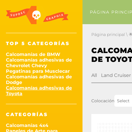
PÁGINA PRINCI
Página principal
\

TOP 5 CATEGORÍAS
CALCOMA
Calcomanías de BMW
DE TOYOT
Calcomanías adhesivas de
Chevrolet Chevy
Pegatinas para Musclecar
All
Land Cruiser
Calcomanías adhesivas de
Dodge
Calcomanías adhesivas de
Toyota
Colocación
Select
CATEGORÍAS
Calcomanías 4x4
Paneles de Arte para