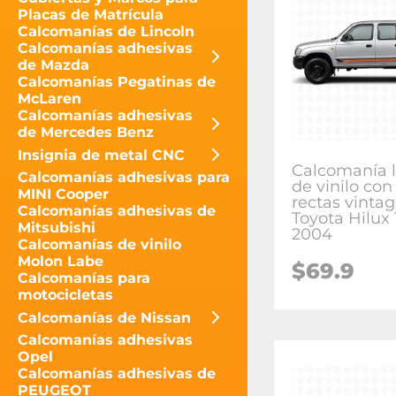
Placas de Matrícula
Calcomanías de Lincoln
Calcomanías adhesivas
de Mazda
Calcomanías Pegatinas de
McLaren
Calcomanías adhesivas
de Mercedes Benz
Insignia de metal CNC
Calcomanía l
Calcomanías adhesivas para
de vinilo con
MINI Cooper
rectas vinta
Calcomanías adhesivas de
Toyota Hilux 
Mitsubishi
2004
Calcomanías de vinilo
Molon Labe
$
69.9
Calcomanías para
motocicletas
Calcomanías de Nissan
Calcomanías adhesivas
Opel
Calcomanías adhesivas de
PEUGEOT