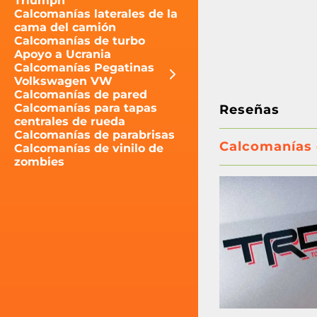
Triumph
Calcomanías laterales de la
cama del camión
Calcomanías de turbo
Apoyo a Ucrania
Calcomanías Pegatinas
Volkswagen VW
Calcomanías de pared
Calcomanías para tapas
Reseñas
centrales de rueda
Calcomanías de parabrisas
Calcomanías 
Calcomanías de vinilo de
zombies