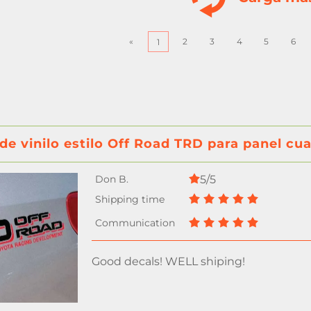
«
2
3
4
5
6
1
de vinilo estilo Off Road TRD para panel c
5/5
Good decals! WELL shiping!