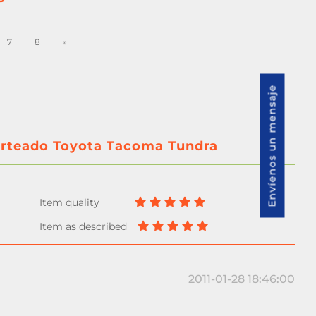
7
8
»
Envíenos un mensaje
uarteado Toyota Tacoma Tundra
2011-01-28 18:46:00