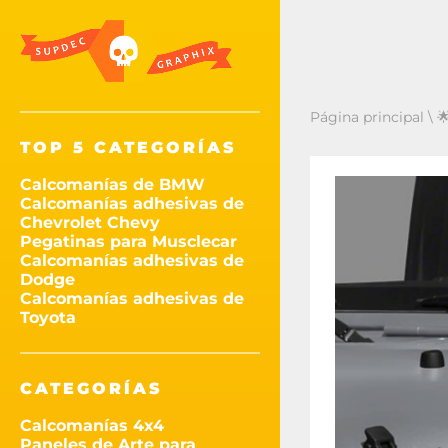
Página principal
\

TOP 5 CATEGORÍAS
Calcomanías de BMW
Calcomanías adhesivas de
Chevrolet Chevy
Pegatinas para Musclecar
Calcomanías adhesivas de
Dodge
Calcomanías adhesivas de
Toyota
CATEGORÍAS
Calcomanías 4x4
Paneles de Arte para