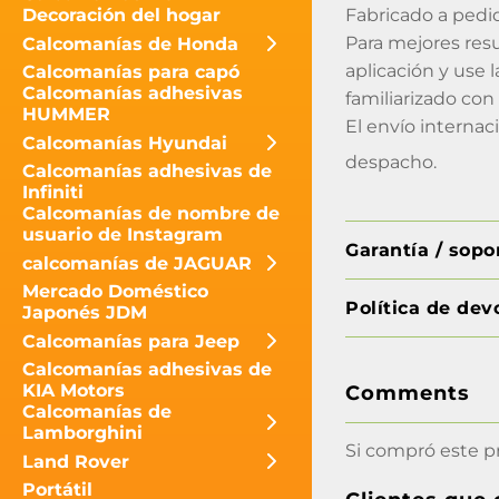
Fabricado a pedi
Decoración del hogar
Para mejores resu
Calcomanías de Honda
aplicación y use l
Calcomanías para capó
Calcomanías adhesivas
familiarizado con 
HUMMER
El envío internac
Calcomanías Hyundai
despacho.
Calcomanías adhesivas de
Infiniti
Calcomanías de nombre de
usuario de Instagram
Garantía / sop
calcomanías de JAGUAR
Mercado Doméstico
Política de dev
Japonés JDM
Calcomanías para Jeep
Calcomanías adhesivas de
KIA Motors
Comments
Calcomanías de
Lamborghini
Si compró este p
Land Rover
Portátil