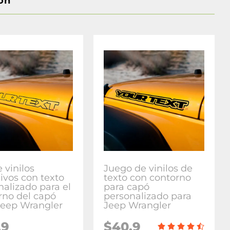
on
 vinilos
Juego de vinilos de
ivos con texto
texto con contorno
nalizado para el
para capó
rno del capó
personalizado para
Jeep Wrangler
Jeep Wrangler
.9
$40.9