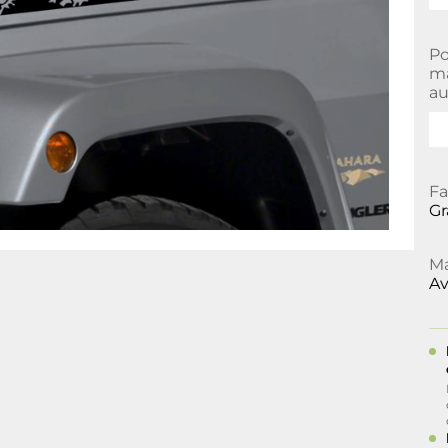
Po
ma
au
Fa
Gr
Ma
Av