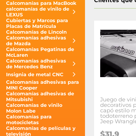
Clientes que
Calcomanías para MacBook
calcomanías de vinilo de
LEXUS
Cubiertas y Marcos para
Placas de Matrícula
Calcomanías de Lincoln
Calcomanías adhesivas
de Mazda
Calcomanías Pegatinas de
McLaren
Calcomanías adhesivas
de Mercedes Benz
Insignia de metal CNC
Calcomanías adhesivas para
MINI Cooper
Calcomanías adhesivas de
Juego de vini
Mitsubishi
decorativos 
Calcomanías de vinilo
capó estilo 
Molon Labe
todoterreno 
Calcomanías para
Jeep Wrangl
motocicletas
Calcomanías de películas y
$31.9
televisión