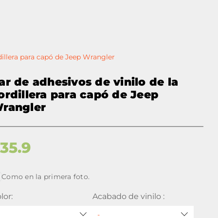
dillera para capó de Jeep Wrangler
ar de adhesivos de vinilo de la
ordillera para capó de Jeep
rangler
$
35.9
Como en la primera foto.
lor:
Acabado de vinilo :