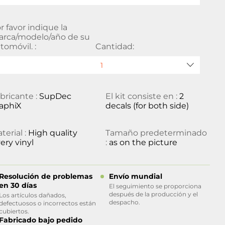
r favor indique la
rca/modelo/año de su
tomóvil. :
Cantidad:
bricante :
SupDec
El kit consiste en :
2
aphiX
decals (for both side)
terial :
High quality
Tamaño predeterminado
ery vinyl
:
as on the picture
Resolución de problemas
Envío mundial
en 30 días
El seguimiento se proporciona
después de la producción y el
Los artículos dañados,
despacho.
defectuosos o incorrectos están
cubiertos.
Fabricado bajo pedido