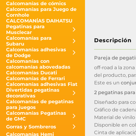
Calcomanías de cómics
Calcomanías para Juego de
Cornhole
CALCOMANÍAS DAIHATSU
Pegatinas para
Musclecar
Calcomanías para
Descripción
Subaru
Calcomanías adhesivas
de Dodge
Pareja de pegat
Calcomanías con
calcomanías abovedadas
off-road a la zon
Calcomanías Ducati
del producto, par
Calcomanías de Ferrari
Este es un
conju
Calcomanías adhesivas Fiat
Divertidas pegatinas
2 pegatinas para
decorativas
Calcomanías de pegatinas
Diseñado para col
para juegos
Gráfico de cadena
Calcomanías Pegatinas
Material de vini
de GMC
Disponible en co
Gorras y Sombreros
Cinta de aplicació
Calcomanías Hemi