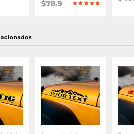
$78.9
lacionados