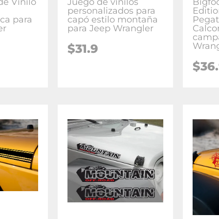
e Vinilo
Juego de vinilos
Bigfo
personalizados para
Editi
ca para
capó estilo montaña
Pegat
er
para Jeep Wrangler
Calco
camp
Wrang
$31.9
$36