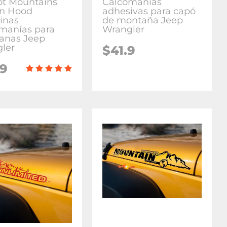
ot Mountains
Calcomanías
on Hood
adhesivas para capó
inas
de montaña Jeep
manías para
Wrangler
anas Jeep
ler
$41.9
.9