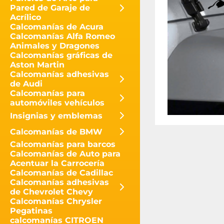
Pared de Garaje de
Acrílico
Calcomanías de Acura
Calcomanías Alfa Romeo
Animales y Dragones
Calcomanías gráficas de
Aston Martin
Calcomanías adhesivas
de Audi
Calcomanías para
automóviles vehículos
Insignias y emblemas
Calcomanías de BMW
Calcomanías para barcos
Calcomanías de Auto para
Acentuar la Carrocería
Calcomanías de Cadillac
Calcomanías adhesivas
de Chevrolet Chevy
Calcomanías Chrysler
Pegatinas
calcomanías CITROEN