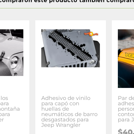
 compraron este producto también comprar
los
Adhesivo de vinilo
Par de
para
para capó con
adhes
montaña
huellas de
perso
para
neumáticos de barro
conto
er
desgastados para
para 
Jeep Wrangler
$40