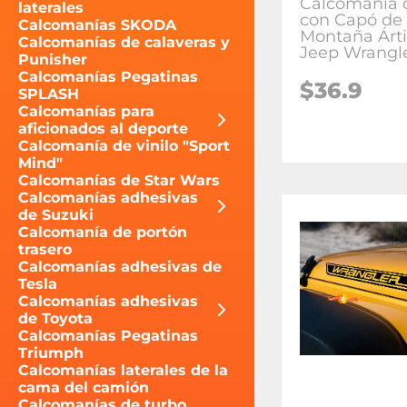
Calcomanía d
laterales
con Capó de
Calcomanías SKODA
Montaña Árti
Calcomanías de calaveras y
Jeep Wrangl
Punisher
Calcomanías Pegatinas
$36.9
SPLASH
Calcomanías para
aficionados al deporte
Calcomanía de vinilo "Sport
Mind"
Calcomanías de Star Wars
Calcomanías adhesivas
de Suzuki
Calcomanía de portón
trasero
Calcomanías adhesivas de
Tesla
Calcomanías adhesivas
de Toyota
Calcomanías Pegatinas
Triumph
Calcomanías laterales de la
cama del camión
Calcomanías de turbo