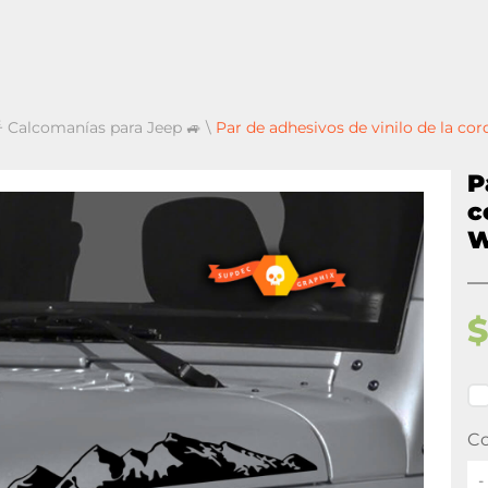
 Calcomanías para Jeep 🚙
\
Par de adhesivos de vinilo de la cor
P
c
W
Co
-