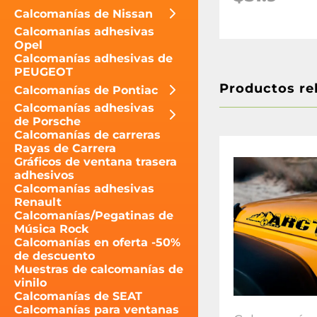
Calcomanías de Nissan
Calcomanías adhesivas
Opel
Calcomanías adhesivas de
PEUGEOT
Productos re
Calcomanías de Pontiac
Calcomanías adhesivas
de Porsche
Calcomanías de carreras
Rayas de Carrera
Gráficos de ventana trasera
adhesivos
Calcomanías adhesivas
Renault
Calcomanías/Pegatinas de
Música Rock
Calcomanías en oferta -50%
de descuento
Muestras de calcomanías de
vinilo
Calcomanías de SEAT
Calcomanías para ventanas