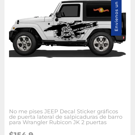
Envíenos un mensaje
No me pises JEEP Decal Sticker gráficos
de puerta lateral de salpicaduras de barro
para Wrangler Rubicon JK 2 puertas
$154.9