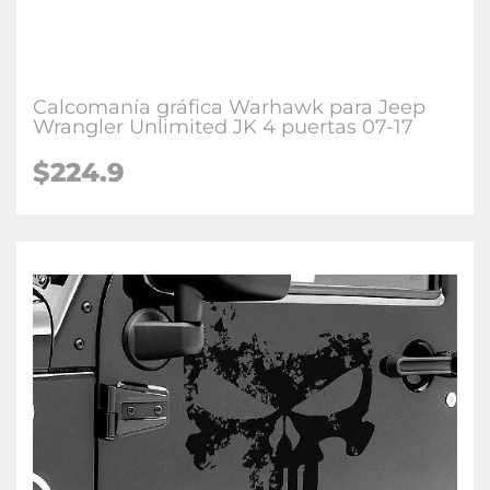
Calcomanía gráfica Warhawk para Jeep
Wrangler Unlimited JK 4 puertas 07-17
$224.9