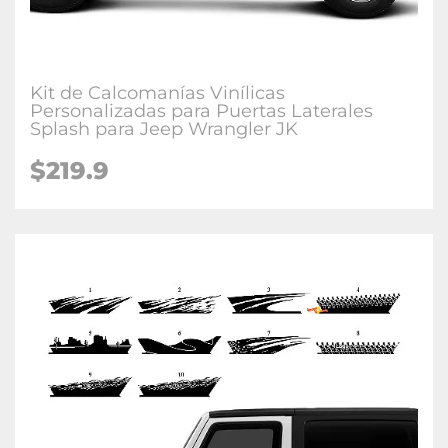
Kit de Calcomanías Vinílicas
Personalizadas para Puertas Laterales
Splash para Jeep Wrangler JK
$219.9