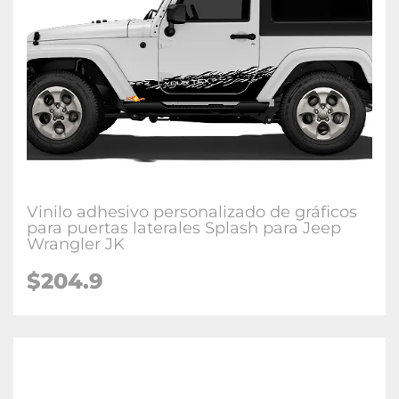
Vinilo adhesivo personalizado de gráficos
para puertas laterales Splash para Jeep
Wrangler JK
$204.9