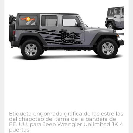
Etiqueta engomada gráfica de las estrellas
del chapoteo del tema de la bandera de
EE. UU. para Jeep Wrangler Unlimited JK 4
puertas