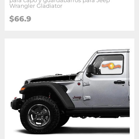
para capó y guardabarros para Jeep
Wrangler Gladiator
$66.9