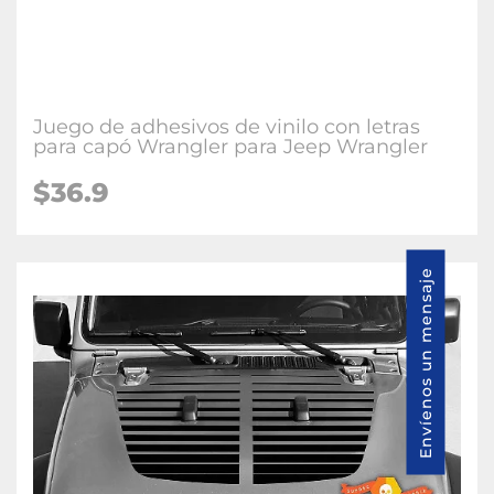
Juego de adhesivos de vinilo con letras
para capó Wrangler para Jeep Wrangler
$36.9
Envíenos un mensaje