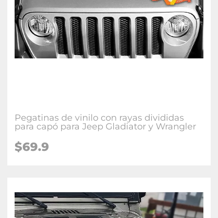
Pegatinas de vinilo con rayas divididas
para capó para Jeep Gladiator y Wrangler
$69.9