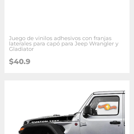
Juego de vinilos adhesivos con franjas
laterales para capó para Jeep Wrangler y
Gladiator
$40.9