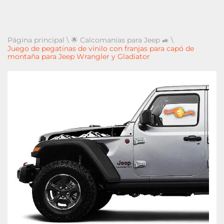
Página principal
\
🌟 Calcomanías para Jeep 🚙
\
Juego de pegatinas de vinilo con franjas para capó de
montaña para Jeep Wrangler y Gladiator