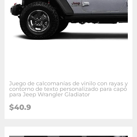
Juego de calcomanías de vinilo con rayas y
contorno de texto personalizado para capó
para Jeep Wrangler Gladiator
$40.9