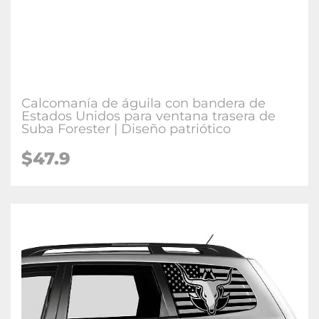
Calcomanía de águila con bandera de
Estados Unidos para ventana trasera de
Suba Forester | Diseño patriótico
$47.9