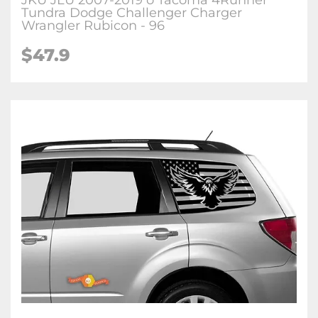
JKU JLU 2007-2019 o Tacoma 4Runner
Tundra Dodge Challenger Charger
Wrangler Rubicon - 96
$47.9