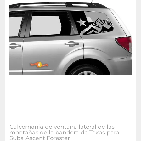
Calcomanía de ventana lateral de las
montañas de la bandera de Texas para
Suba Ascent Forester