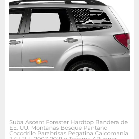
Suba Ascent Forester Hardtop Bandera de
EE. UU. Montañas Bosque Pantano
Cocodrilo Parabrisas Pegatina Calcomanía