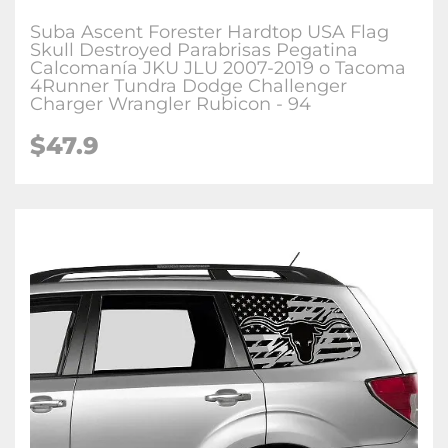
Suba Ascent Forester Hardtop USA Flag
Skull Destroyed Parabrisas Pegatina
Calcomanía JKU JLU 2007-2019 o Tacoma
4Runner Tundra Dodge Challenger
Charger Wrangler Rubicon - 94
$47.9