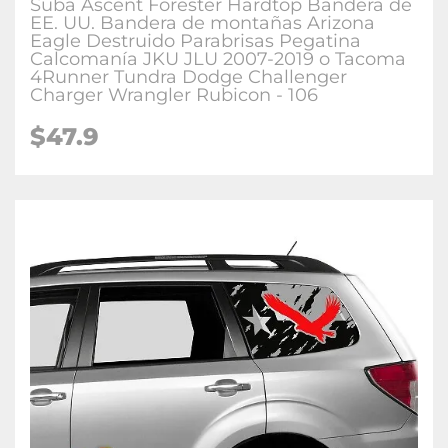
Suba Ascent Forester Hardtop Bandera de
EE. UU. Bandera de montañas Arizona
Eagle Destruido Parabrisas Pegatina
Calcomanía JKU JLU 2007-2019 o Tacoma
4Runner Tundra Dodge Challenger
Charger Wrangler Rubicon - 106
$47.9