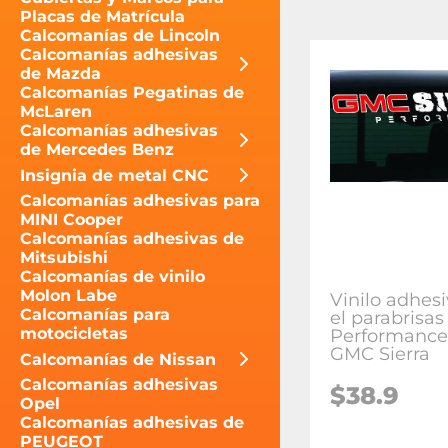
Placas de Matrícula
Calcomanías de Lincoln
Calcomanías adhesivas
de Mazda
Calcomanías Pegatinas de
McLaren
Calcomanías adhesivas
de Mercedes Benz
Insignia de metal CNC
Calcomanías adhesivas para
MINI Cooper
Calcomanías adhesivas de
Mitsubishi
Calcomanías de vinilo
Molon Labe
Vinilo adhes
Calcomanías para
el parabrisas
motocicletas
Performance
GMC Sierra
Calcomanías de Nissan
Calcomanías adhesivas
$38.9
Opel
Calcomanías adhesivas de
PEUGEOT