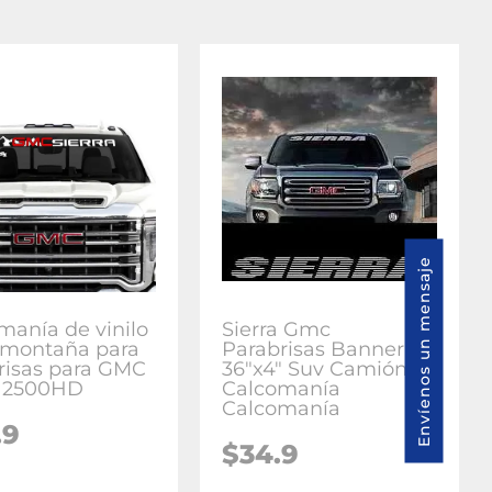
Envíenos un mensaje
manía de vinilo
Sierra Gmc
o montaña para
Parabrisas Banner
risas para GMC
36"x4" Suv Camión
a 2500HD
Calcomanía
Calcomanía
.9
$34.9