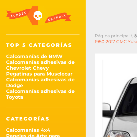
Página principal
\

1950-2017 GMC Yukon
TOP 5 CATEGORÍAS
Calcomanías de BMW
Calcomanías adhesivas de
Chevrolet Chevy
Pegatinas para Musclecar
Calcomanías adhesivas de
Dodge
Calcomanías adhesivas de
Toyota
CATEGORÍAS
Calcomanías 4x4
Paneles de Arte para