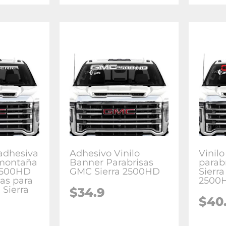
adhesiva
Adhesivo Vinilo
Vinil
 montaña
Banner Parabrisas
parab
2500HD
GMC Sierra 2500HD
Sierra
sas para
2500
 Sierra
$34.9
$40