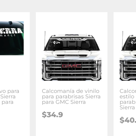
ivo para
Calcomanía de vinilo
Calco
 Sierra
para parabrisas Sierra
estil
 para
para GMC Sierra
parab
Sierr
$34.9
$40