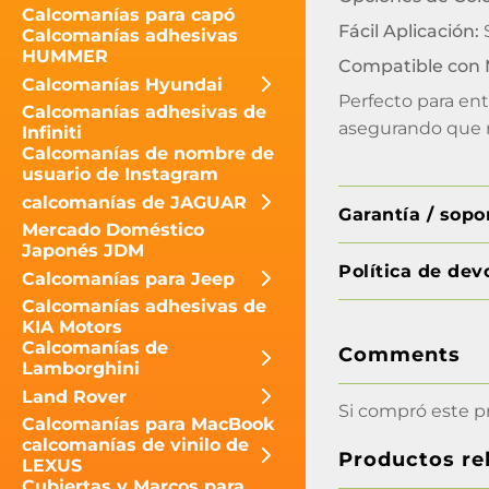
Calcomanías para capó
Fácil Aplicación:
S
Calcomanías adhesivas
HUMMER
Compatible con 
Calcomanías Hyundai
Perfecto para en
Calcomanías adhesivas de
asegurando que r
Infiniti
Calcomanías de nombre de
usuario de Instagram
calcomanías de JAGUAR
Garantía / sop
Mercado Doméstico
Japonés JDM
Política de dev
Calcomanías para Jeep
Calcomanías adhesivas de
KIA Motors
Calcomanías de
Comments
Lamborghini
Land Rover
Si compró este p
Calcomanías para MacBook
calcomanías de vinilo de
Productos re
LEXUS
Cubiertas y Marcos para