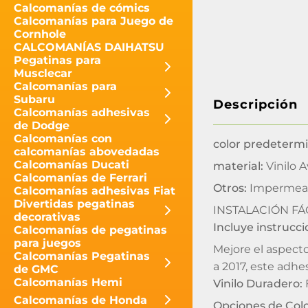
Calcomanías de cómics
Calcomanías para Juego de
Cornhole
CALCOMANÍAS DAIHATSU
Pegatinas para
Musclecar
Calcomanías para
Subaru
Descripción
Calcomanías adhesivas
de Dodge
Calcomanías con
color predeterm
calcomanías abovedadas
Calcomanías Ducati
material:
Vinilo A
Calcomanías de Ferrari
Otros:
Impermeab
Calcomanías adhesivas Fiat
Divertidas pegatinas
INSTALACIÓN FÁC
decorativas
Incluye instrucc
Calcomanías de pegatinas
para juegos
Mejore el aspect
Calcomanías Pegatinas
a 2017, este adhe
de GMC
Calcomanías Hemi
Vinilo Duradero:
F
Calcomanías de Honda
Opciones de Colo