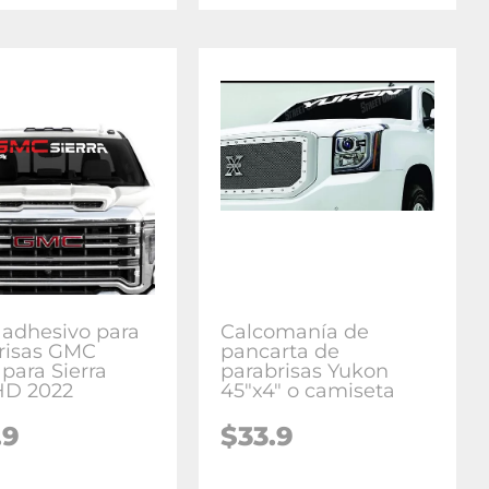
o adhesivo para
Calcomanía de
risas GMC
pancarta de
 para Sierra
parabrisas Yukon
HD 2022
45"x4" o camiseta
.9
$33.9