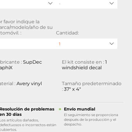
r favor indique la
rca/modelo/año de su
tomóvil. :
Cantidad:
bricante :
SupDec
El kit consiste en :
1
aphiX
windshield decal
terial :
Avery vinyl
Tamaño predeterminado
:
37" x 4"
Resolución de problemas
Envío mundial
en 30 días
El seguimiento se proporciona
después de la producción y el
Los artículos dañados,
despacho.
defectuosos o incorrectos están
cubiertos.