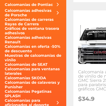
Calcomanías de Pontiac
Calcomanías adhesivas
de Porsche
Calcomanías de carreras
Rayas de Carrera
Gráficos de ventana trasera
adhesivos
Calcomanías adhesivas
Renault
Calcomanías en oferta -50%
de descuento
Muestras de calcomanías de
vinilo
Calcomanías de SEAT
Calcomanías para ventanas
Calcomanía 
laterales
de vinilo de
Calcomanías SKODA
GMC Sierra 
Calcomanías de calaveras y
para parabri
Punisher
gráficos GMC
Calcomanías Pegatinas
SPLASH
$34.9
Calcomanías para
aficionados al deporte