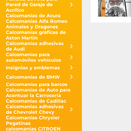
Pared de Garaje de
Acrílico
Calcomanías de Acura
Calcomanías Alfa Romeo
Animales y Dragones
Calcomanías gráficas de
Aston Martin
Calcomanías adhesivas
de Audi
Calcomanías para
automóviles vehículos
Insignias y emblemas
Calcomanías de BMW
Calcomanías para barcos
Calcomanías de Auto para
Acentuar la Carrocería
Calcomanías de Cadillac
Calcomanías adhesivas
de Chevrolet Chevy
Calcomanías Chrysler
Pegatinas
calcomanías CITROEN