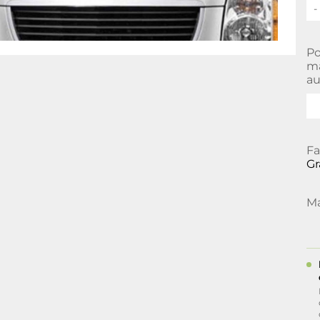
-
Po
ma
au
Fa
Gr
Ma