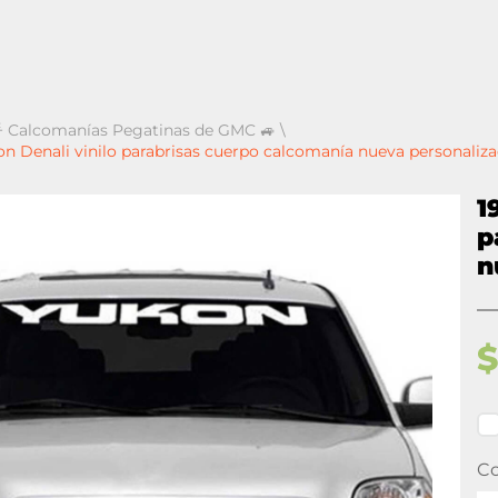
 Calcomanías Pegatinas de GMC 🚙
\
 Denali vinilo parabrisas cuerpo calcomanía nueva personaliza
1
p
n
Co