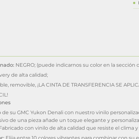
inado:
NEGRO; (puede indicarnos su color en la sección 
very de alta calidad;
le, removible, ¡LA CINTA DE TRANSFERENCIA SE AP
IL!
iones
o de su GMC Yukon Denali con nuestro vinilo personaliza
sivo de una pieza añade un toque elegante y personaliza
abricado con vinilo de alta calidad que resiste el clima y
r:
Elija entre 10 colores vibrantes para combinar con su es