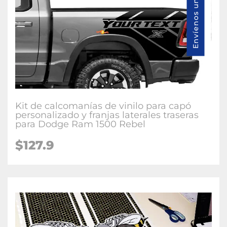
Envíenos un mensaje
Kit de calcomanías de vinilo para capó
personalizado y franjas laterales traseras
para Dodge Ram 1500 Rebel
$127.9