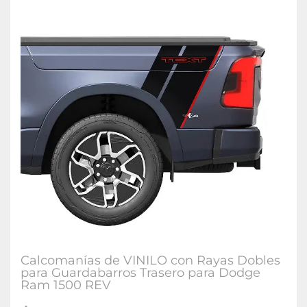
Calcomanías de VINILO con Rayas Dobles
para Guardabarros Trasero para Dodge
Ram 1500 REV