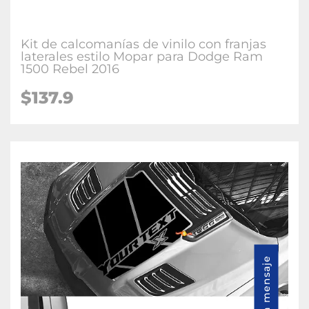
Kit de calcomanías de vinilo con franjas
laterales estilo Mopar para Dodge Ram
1500 Rebel 2016
$137.9