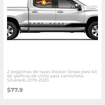
2 pegatinas de rayas Rocker Stripe para kit
de gráficos de vinilo para camioneta
Silverado 2019-2020
$77.9