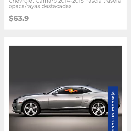
Chevrolet Camaro 2014-2015 Fascia trasera
opaca/rayas destacadas
$63.9
Envíenos un mensaje