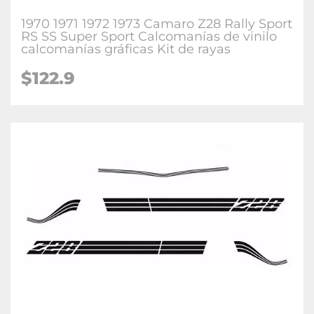
1970 1971 1972 1973 Camaro Z28 Rally Sport
RS SS Super Sport Calcomanías de vinilo
calcomanías gráficas Kit de rayas
$122.9