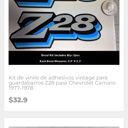
Kit de vinilo de adhesivos vintage para
guardabarros Z28 para Chevrolet Camaro
1977-1978
$32.9