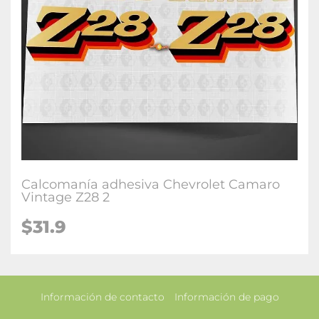
Calcomanía adhesiva Chevrolet Camaro
Vintage Z28 2
$31.9
Información de contacto
Información de pago