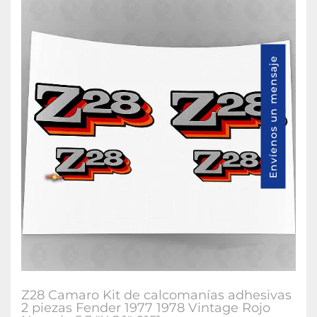
Envíenos un mensaje
Z28 Camaro Kit de calcomanías adhesivas
2 piezas Fender 1977 1978 Vintage Rojo