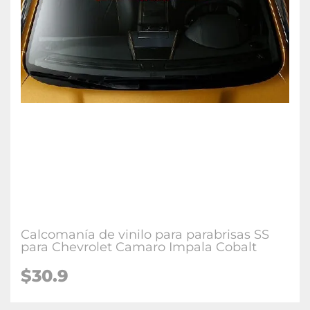
Calcomanía de vinilo para parabrisas SS
para Chevrolet Camaro Impala Cobalt
$30.9