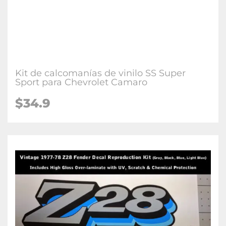
Kit de calcomanías de vinilo SS Super
Sport para Chevrolet Camaro
$34.9