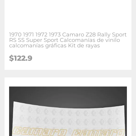
1970 1971 1972 1973 Camaro Z28 Rally Sport
RS SS Super Sport Calcomanías de vinilo
calcomanías gráficas Kit de rayas
$122.9