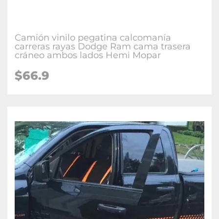
Camión vinilo pegatina calcomanía
carreras rayas Dodge Ram cama trasera
cráneo ambos lados Hemi Mopar
$66.9