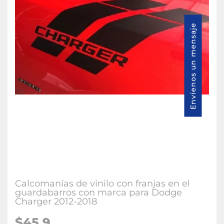
Envíenos un mensaje
Calcomanías de vinilo con franjas en el
guardabarros con marca para Dodge
Charger 2012-2018
$45.9