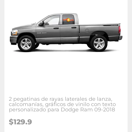
2 pegatinas de rayas laterales de lanza,
calcomanías, gráficos de vinilo con texto
personalizado para Dodge Ram 09-2018
$129.9