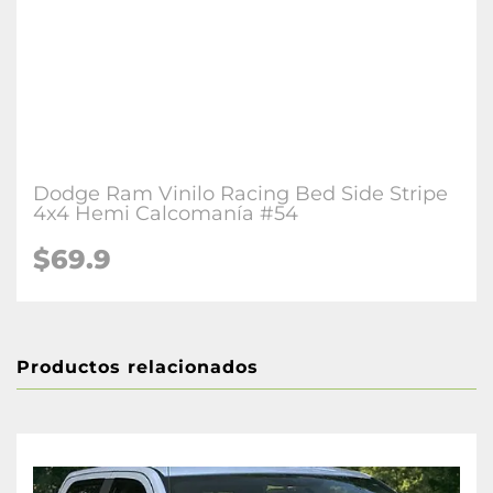
Dodge Ram Vinilo Racing Bed Side Stripe
4x4 Hemi Calcomanía #54
$69.9
Productos relacionados