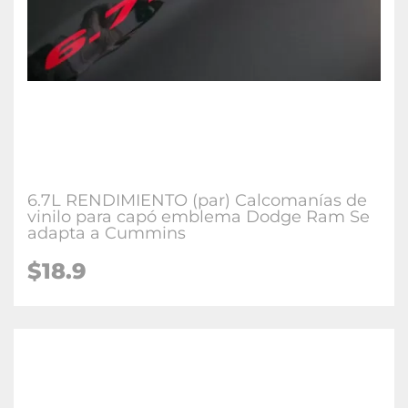
6.7L RENDIMIENTO (par) Calcomanías de
vinilo para capó emblema Dodge Ram Se
adapta a Cummins
$18.9