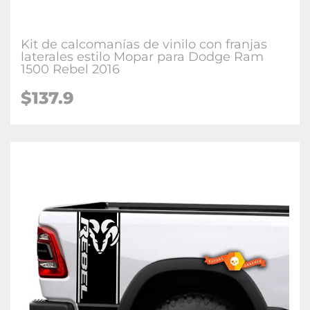
Kit de calcomanías de vinilo con franjas
laterales estilo Mopar para Dodge Ram
1500 Rebel 2016
$137.9