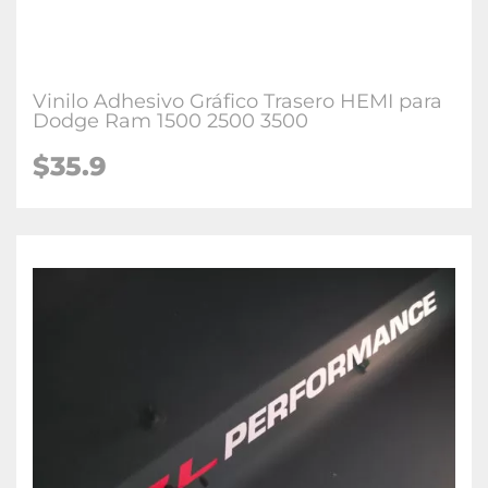
Vinilo Adhesivo Gráfico Trasero HEMI para
Dodge Ram 1500 2500 3500
$35.9