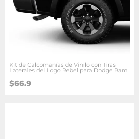
Kit de Calcomanías de Vinilo con Tiras
Laterales del Logo Rebel para Dodge Ram
$66.9