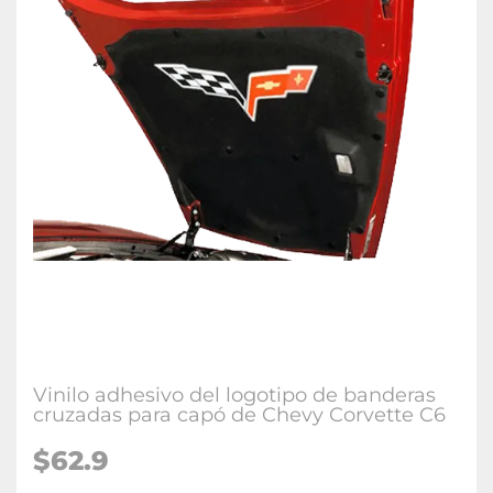
Vinilo adhesivo del logotipo de banderas
cruzadas para capó de Chevy Corvette C6
$62.9