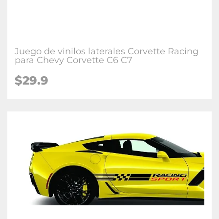
Juego de vinilos laterales Corvette Racing
para Chevy Corvette C6 C7
$29.9