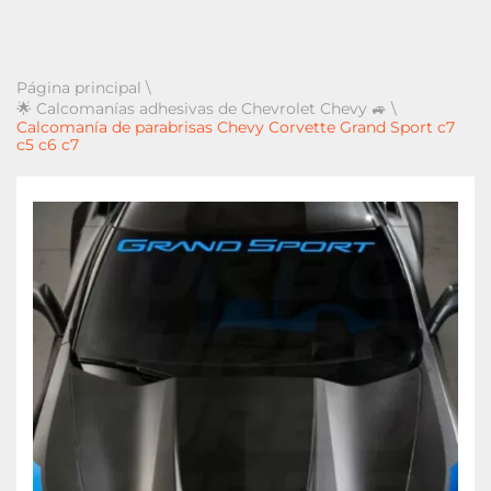
Página principal
\
🌟 Calcomanías adhesivas de Chevrolet Chevy 🚙
\
Calcomanía de parabrisas Chevy Corvette Grand Sport c7
c5 c6 c7