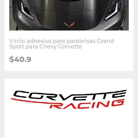
Vinilo adhesivo para parabrisas Grand
Sport para Chevy Corvette
$40.9