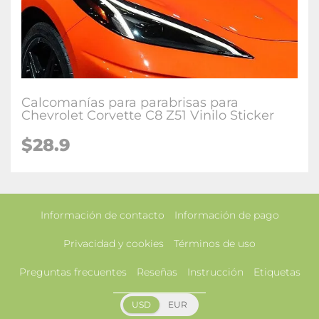
Calcomanías para parabrisas para
Chevrolet Corvette C8 Z51 Vinilo Sticker
$28.9
Información de contacto
Información de pago
Privacidad y cookies
Términos de uso
Preguntas frecuentes
Reseñas
Instrucción
Etiquetas
USD
EUR