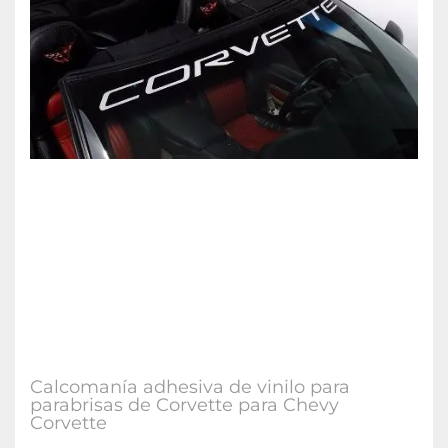
Calcomanía adhesiva de vinilo para
parabrisas de Corvette para Chevy
Corvette