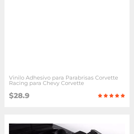
Vinilo Adhesivo para Parabrisas Corvette
Racing para Chevy Corvette
$28.9