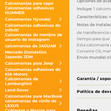
Opciones de aca
Calcomanías para capó
Calcomanías adhesivas
Incluye:
1 calcoma
HUMMER
Características:
r
Calcomanías Hyundai
Notas de instalac
Calcomanías adhesivas de
Infiniti
de transferencia s
Calcomanías de nombre de
tiempo para que e
usuario de Instagram
Esta calcomanía 
calcomanías de JAGUAR
Corvette C6, man
Mercado Doméstico
Japonés JDM
Envío mundial
di
Calcomanías para Jeep
Calcomanías adhesivas de
KIA Motors
Garantía / sop
Calcomanías de
Lamborghini
Land Rover
Política de dev
Calcomanías para MacBook
calcomanías de vinilo de
LEXUS
Reseñas
Cubiertas y Marcos para