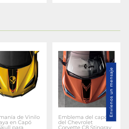
Envíenos un mensaje
manía de Vinilo
Emblema del capó
aya en Capó
del Chevrolet
Skull para
Corvette C8 Stingray