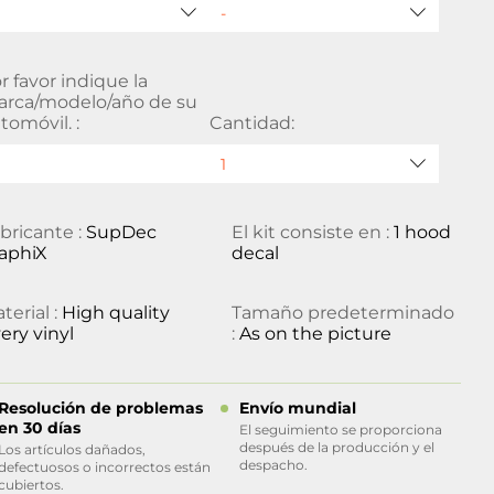
r favor indique la
rca/modelo/año de su
tomóvil. :
Cantidad:
bricante :
SupDec
El kit consiste en :
1 hood
aphiX
decal
terial :
High quality
Tamaño predeterminado
ery vinyl
:
As on the picture
Resolución de problemas
Envío mundial
en 30 días
El seguimiento se proporciona
después de la producción y el
Los artículos dañados,
despacho.
defectuosos o incorrectos están
cubiertos.