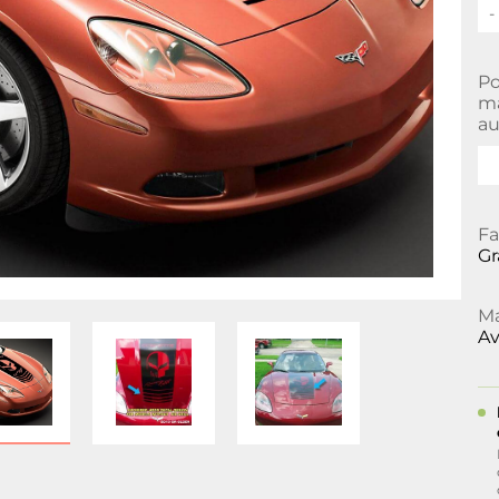
-
Po
ma
au
Fa
Gr
Ma
Av