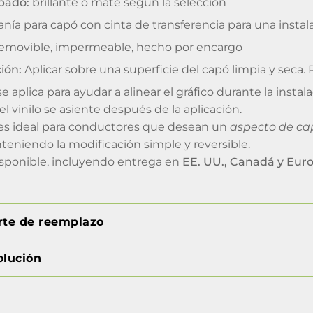
bado:
brillante o mate según la selección
nía para capó con cinta de transferencia para una instala
emovible, impermeable, hecho por encargo
ión:
Aplicar sobre una superficie del capó limpia y seca. Pr
e aplica para ayudar a alinear el gráfico durante la instal
l vinilo se asiente después de la aplicación.
es ideal para conductores que desean un
aspecto de cap
teniendo la modificación simple y reversible.
sponible, incluyendo entrega en
EE. UU., Canadá y Eur
orte de reemplazo
olución