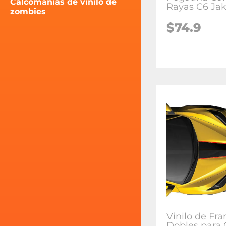
Calcomanías de vinilo de
Rayas C6 Ja
zombies
$74.9
Vinilo de Fra
Dobles para