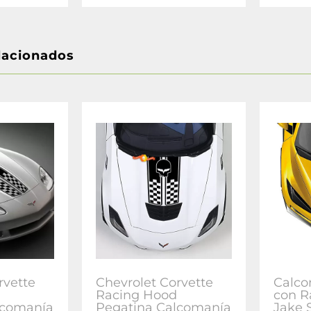
lacionados
rvette
Chevrolet Corvette
Calco
Racing Hood
con R
lcomanía
Pegatina Calcomanía
Jake 