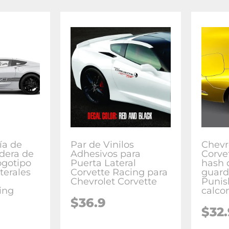
ía de
Par de Vinilos
Chevr
ndera de
Adhesivos para
Corve
ogotipo
Puerta Lateral
hash 
terales
Corvette Racing para
guard
Chevrolet Corvette
Punis
ing
calco
$36.9
$32.