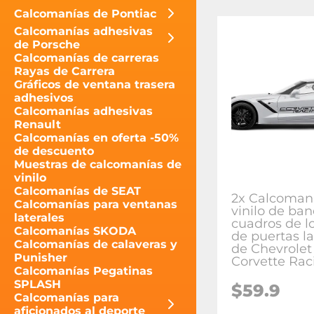
Calcomanías de Pontiac
Calcomanías adhesivas
de Porsche
Calcomanías de carreras
Rayas de Carrera
Gráficos de ventana trasera
adhesivos
Calcomanías adhesivas
Renault
Calcomanías en oferta -50%
de descuento
Muestras de calcomanías de
vinilo
Calcomanías de SEAT
2x Calcoman
Calcomanías para ventanas
vinilo de ba
laterales
cuadros de l
Calcomanías SKODA
de puertas la
Calcomanías de calaveras y
de Chevrolet
Punisher
Corvette Rac
Calcomanías Pegatinas
SPLASH
$59.9
Calcomanías para
aficionados al deporte