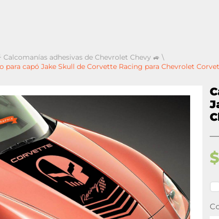
 Calcomanías adhesivas de Chevrolet Chevy 🚙
\
o para capó Jake Skull de Corvette Racing para Chevrolet Corve
C
J
C
Co