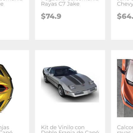
ke
Rayas C7 Jake
Chevy
$74.9
$64
njas
Kit de Vinilo con
Calco
 Capó
Doble Franja de Capó
rayas