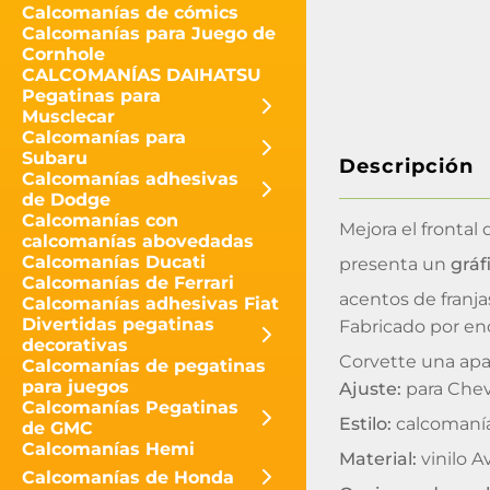
Calcomanías de cómics
Calcomanías para Juego de
Cornhole
CALCOMANÍAS DAIHATSU
Pegatinas para
Musclecar
Calcomanías para
Subaru
Descripción
Calcomanías adhesivas
de Dodge
Calcomanías con
Mejora el frontal
calcomanías abovedadas
Calcomanías Ducati
presenta un
gráf
Calcomanías de Ferrari
acentos de franj
Calcomanías adhesivas Fiat
Divertidas pegatinas
Fabricado por e
decorativas
Corvette una apa
Calcomanías de pegatinas
para juegos
Ajuste:
para Chev
Calcomanías Pegatinas
Estilo:
calcomanía 
de GMC
Calcomanías Hemi
Material:
vinilo A
Calcomanías de Honda