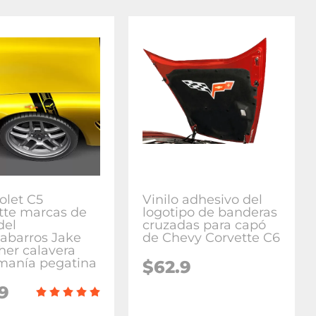
olet C5
Vinilo adhesivo del
tte marcas de
logotipo de banderas
del
cruzadas para capó
abarros Jake
de Chevy Corvette C6
her calavera
manía pegatina
$62.9
9