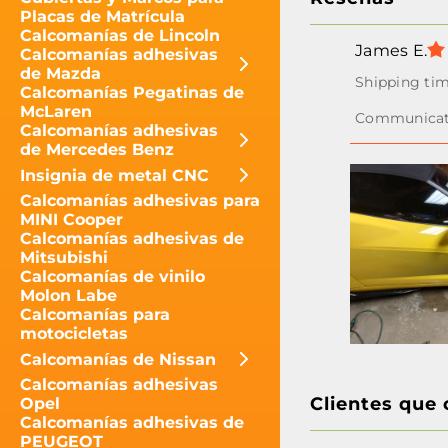
Placas de Matrícula
Calcomanías de Lincoln
James E.
Calcomanías adhesivas
de Mazda
Calcomanías Pegatinas de
McLaren
Calcomanías adhesivas
de Mercedes Benz
Insignia de metal CNC
Calcomanías adhesivas para
MINI Cooper
Calcomanías adhesivas de
Mitsubishi
Calcomanías de vinilo
Molon Labe
Calcomanías para
motocicletas
Calcomanías de Nissan
Calcomanías adhesivas
Clientes que
Opel
Calcomanías adhesivas de
PEUGEOT