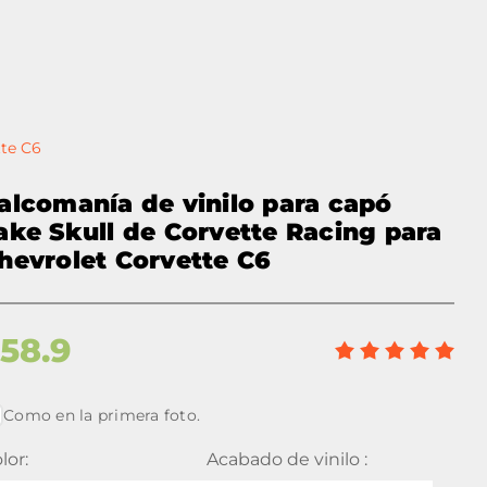
tte C6
alcomanía de vinilo para capó
ake Skull de Corvette Racing para
hevrolet Corvette C6
$
58.9
Como en la primera foto.
lor:
Acabado de vinilo :