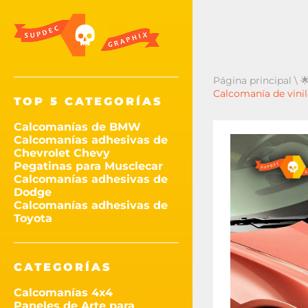
Página principal
\

Calcomanía de vinil
TOP 5 CATEGORÍAS
Calcomanías de BMW
Calcomanías adhesivas de
Chevrolet Chevy
Pegatinas para Musclecar
Calcomanías adhesivas de
Dodge
Calcomanías adhesivas de
Toyota
CATEGORÍAS
Calcomanías 4x4
Paneles de Arte para