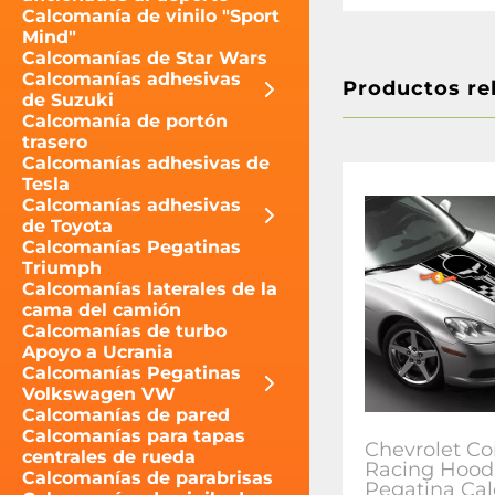
Calcomanía de vinilo "Sport
Mind"
Calcomanías de Star Wars
Calcomanías adhesivas
Productos re
de Suzuki
Calcomanía de portón
trasero
Calcomanías adhesivas de
Tesla
Calcomanías adhesivas
de Toyota
Calcomanías Pegatinas
Triumph
Calcomanías laterales de la
cama del camión
Calcomanías de turbo
Apoyo a Ucrania
Calcomanías Pegatinas
Volkswagen VW
Calcomanías de pared
Calcomanías para tapas
Chevrolet Co
centrales de rueda
Racing Hood
Calcomanías de parabrisas
Pegatina Ca