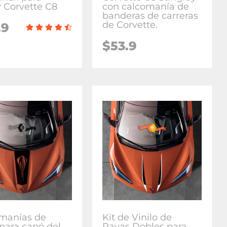
 Corvette C8
con calcomanía de
banderas de carreras
de Corvette.
.9
$53.9
manías de
Kit de Vinilo de
 para capó del
Rayas Dobles para