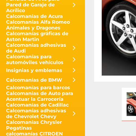
Pared de Garaje de
Acrílico
Calcomanías de Acura
Calcomanías Alfa Romeo
Animales y Dragones
Calcomanías gráficas de
Aston Martin
Calcomanías adhesivas
de Audi
Calcomanías para
automóviles vehículos
Insignias y emblemas
Calcomanías de BMW
Calcomanías para barcos
Calcomanías de Auto para
Acentuar la Carrocería
Calcomanías de Cadillac
Calcomanías adhesivas
de Chevrolet Chevy
Calcomanías Chrysler
Pegatinas
calcomanías CITROEN