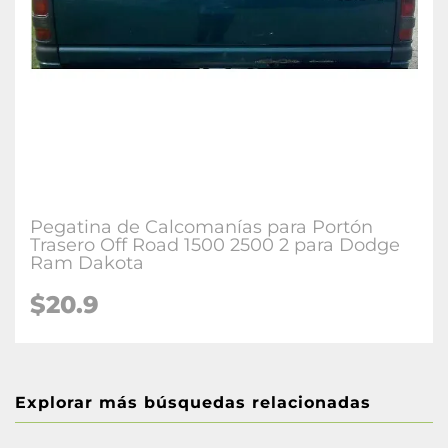
Pegatina de Calcomanías para Portón
Trasero Off Road 1500 2500 2 para Dodge
Ram Dakota
$20.9
Explorar más búsquedas relacionadas