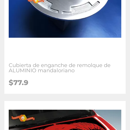
Cubierta de enganche de remolque de
ALUMINIO mandaloriano
$77.9