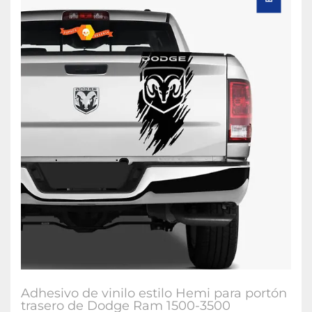
Adhesivo de vinilo estilo Hemi para portón
trasero de Dodge Ram 1500-3500