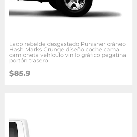
Lado rebelde desgastado Punisher cráneo
Hash Marks Grunge diseño coche cama
camioneta vehículo vinilo gráfico pegatina
portón trasero
$85.9