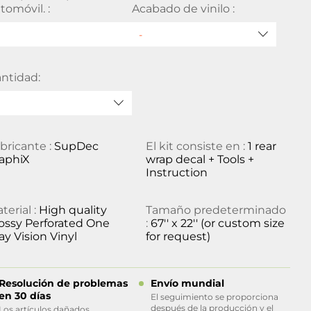
tomóvil. :
Acabado de vinilo :
ntidad:
bricante :
SupDec
El kit consiste en :
1 rear
aphiX
wrap decal + Tools +
Instruction
terial :
High quality
Tamaño predeterminado
ossy Perforated One
:
67'' x 22'' (or custom size
y Vision Vinyl
for request)
Resolución de problemas
Envío mundial
en 30 días
El seguimiento se proporciona
después de la producción y el
Los artículos dañados,