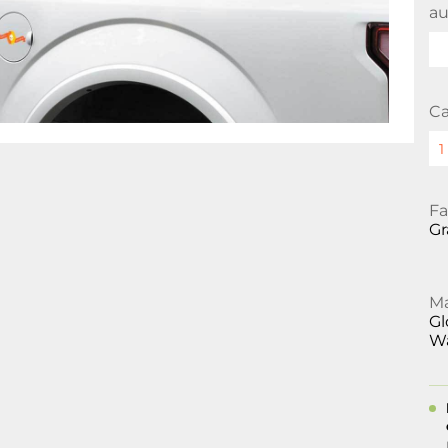
au
Ca
Fa
Gr
Ma
Gl
Wa