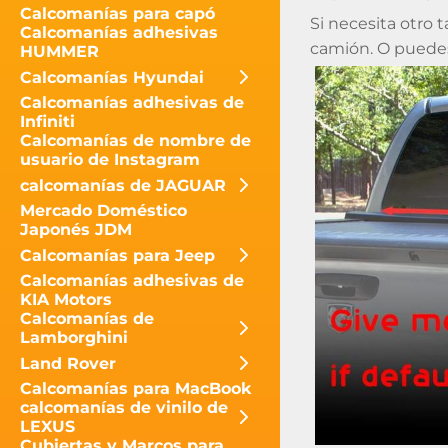
Calcomanías para capó
Si necesita otro
Calcomanías adhesivas
camión. O puedes 
HUMMER
Calcomanías Hyundai
Calcomanías adhesivas de
Infiniti
Calcomanías de nombre de
usuario de Instagram
calcomanías de JAGUAR
Mercado Doméstico
Japonés JDM
Calcomanías para Jeep
Calcomanías adhesivas de
KIA Motors
Calcomanías de
Lamborghini
Land Rover
Calcomanías para MacBook
calcomanías de vinilo de
LEXUS
Cubiertas y Marcos para