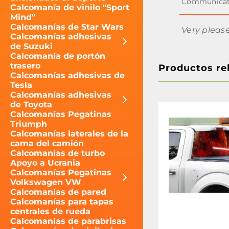
Calcomanía de vinilo "Sport
Mind"
Calcomanías de Star Wars
Very pleas
Calcomanías adhesivas
de Suzuki
Calcomanía de portón
trasero
Productos re
Calcomanías adhesivas de
Tesla
Calcomanías adhesivas
de Toyota
Calcomanías Pegatinas
Triumph
Calcomanías laterales de la
cama del camión
Calcomanías de turbo
Apoyo a Ucrania
Calcomanías Pegatinas
Volkswagen VW
Calcomanías de pared
Calcomanías para tapas
centrales de rueda
Calcomanías de parabrisas