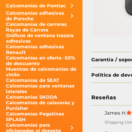
Calcomanías de Pontiac
Calcomanías adhesivas
de Porsche
Calcomanías de carreras
Rayas de Carrera
Gráficos de ventana trasera
adhesivos
Calcomanías adhesivas
Renault
Calcomanías en oferta -50%
Garantía / sop
de descuento
Muestras de calcomanías de
vinilo
Política de dev
Calcomanías de SEAT
Calcomanías para ventanas
laterales
Reseñas
Calcomanías SKODA
Calcomanías de calaveras y
Punisher
James H.
Calcomanías Pegatinas
SPLASH
Calcomanías para
aficionados al deporte