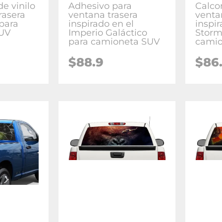
e vinilo
Adhesivo para
Calco
rasera
ventana trasera
venta
para
inspirado en el
inspi
SUV
Imperio Galáctico
Storm
para camioneta SUV
camio
$88.9
$86