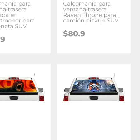
manía para
Calcomanía para
na trasera
ventana trasera
rada en
Raven Throne para
trooper para
camión pickup SUV
neta SUV
$80.9
.9