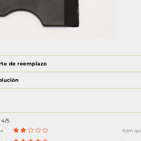
orte de reemplazo
olución
4/5