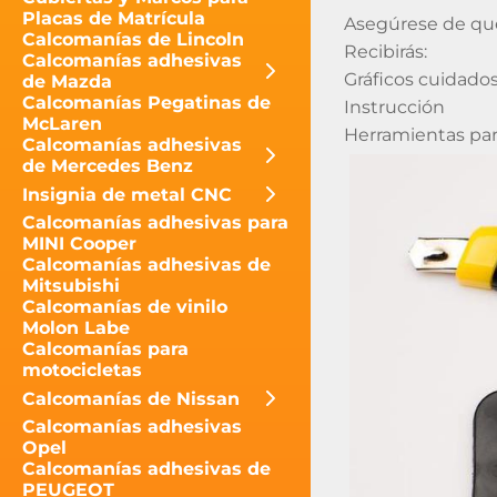
Placas de Matrícula
Asegúrese de que 
Calcomanías de Lincoln
Recibirás:
Calcomanías adhesivas
Gráficos cuidad
de Mazda
Calcomanías Pegatinas de
Instrucción
McLaren
Herramientas para
Calcomanías adhesivas
de Mercedes Benz
Insignia de metal CNC
Calcomanías adhesivas para
MINI Cooper
Calcomanías adhesivas de
Mitsubishi
Calcomanías de vinilo
Molon Labe
Calcomanías para
motocicletas
Calcomanías de Nissan
Calcomanías adhesivas
Opel
Calcomanías adhesivas de
PEUGEOT