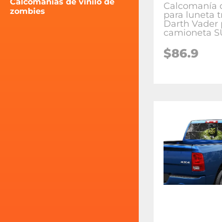
Calcomanías de vinilo de
Calcomanía d
zombies
para luneta t
Darth Vader 
camioneta 
$86.9