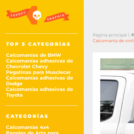
Página principal
\

Calcomanía de vinil
TOP 5 CATEGORÍAS
Calcomanías de BMW
Calcomanías adhesivas de
Chevrolet Chevy
Pegatinas para Musclecar
Calcomanías adhesivas de
Dodge
Calcomanías adhesivas de
Toyota
CATEGORÍAS
Calcomanías 4x4
Paneles de Arte para