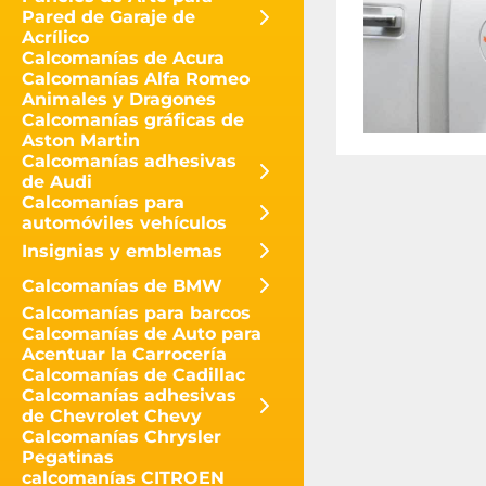
Pared de Garaje de
Acrílico
Calcomanías de Acura
Calcomanías Alfa Romeo
Animales y Dragones
Calcomanías gráficas de
Aston Martin
Calcomanías adhesivas
de Audi
Calcomanías para
automóviles vehículos
Insignias y emblemas
Calcomanías de BMW
Calcomanías para barcos
Calcomanías de Auto para
Acentuar la Carrocería
Calcomanías de Cadillac
Calcomanías adhesivas
de Chevrolet Chevy
Calcomanías Chrysler
Pegatinas
calcomanías CITROEN