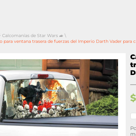
 Calcomanías de Star Wars 🚙
\
o para ventana trasera de fuerzas del Imperio Darth Vader para
C
t
D
Po
ma