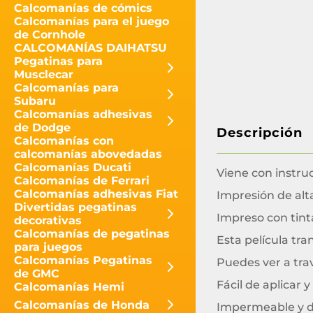
Calcomanías de cómics
Calcomanías para el juego
de Cornhole
CALCOMANÍAS DAIHATSU
Pegatinas para
Musclecar
Calcomanías para
Subaru
Calcomanías adhesivas
de Dodge
Descripción
Calcomanías con
calcomanías abovedadas
Calcomanías Ducati
Viene con instru
Calcomanías de Ferrari
Calcomanías adhesivas Fiat
Impresión de alta
Divertidas pegatinas
Impreso con tint
decorativas
Calcomanías de pegatinas
Esta película tran
para juegos
Calcomanías Pegatinas
Puedes ver a tra
de GMC
Fácil de aplicar 
Calcomanías Hemi
Calcomanías de Honda
Impermeable y 