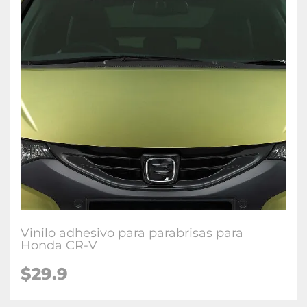
Vinilo adhesivo para parabrisas para
Honda CR-V
$29.9