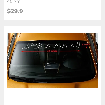
40"x4"
$29.9