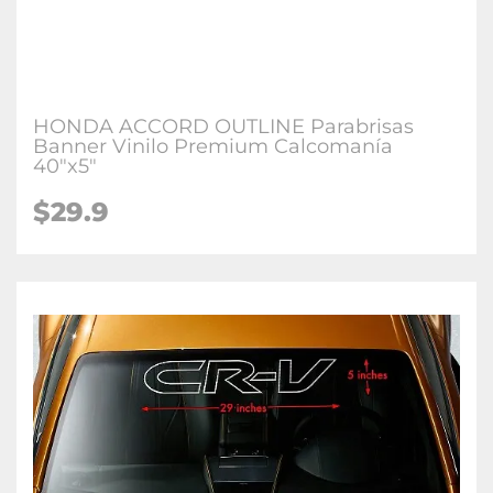
HONDA ACCORD OUTLINE Parabrisas
Banner Vinilo Premium Calcomanía
40"x5"
$29.9