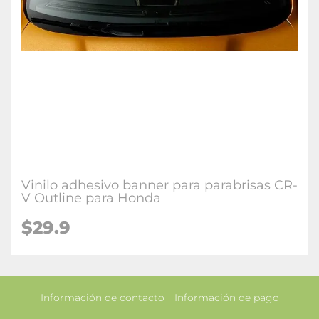
Vinilo adhesivo banner para parabrisas CR-
V Outline para Honda
$29.9
Información de contacto
Información de pago