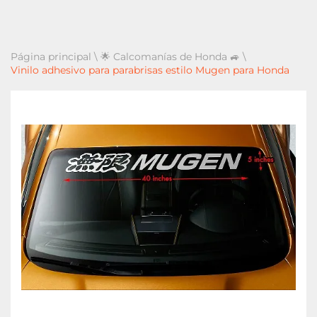
Página principal
\
🌟 Calcomanías de Honda 🚙
\
Vinilo adhesivo para parabrisas estilo Mugen para Honda