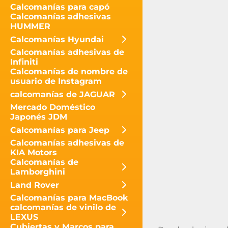
Calcomanías para capó
Calcomanías adhesivas
HUMMER
Calcomanías Hyundai
Calcomanías adhesivas de
Infiniti
Calcomanías de nombre de
usuario de Instagram
calcomanías de JAGUAR
Mercado Doméstico
Japonés JDM
Calcomanías para Jeep
Calcomanías adhesivas de
KIA Motors
Calcomanías de
Lamborghini
Land Rover
Calcomanías para MacBook
calcomanías de vinilo de
LEXUS
Cubiertas y Marcos para