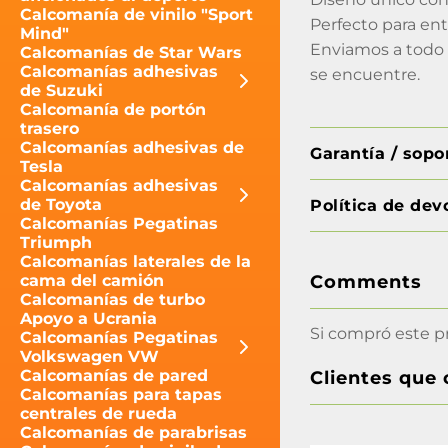
Calcomanía de vinilo "Sport
Perfecto para ent
Mind"
Enviamos a todo 
Calcomanías de Star Wars
Calcomanías adhesivas
se encuentre.
de Suzuki
Calcomanía de portón
trasero
Calcomanías adhesivas de
Garantía / sop
Tesla
Calcomanías adhesivas
de Toyota
Política de dev
Calcomanías Pegatinas
Triumph
Calcomanías laterales de la
cama del camión
Comments
Calcomanías de turbo
Apoyo a Ucrania
Si compró este p
Calcomanías Pegatinas
Volkswagen VW
Calcomanías de pared
Clientes que
Calcomanías para tapas
centrales de rueda
Calcomanías de parabrisas