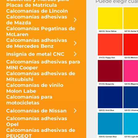
Puede elegir cua
Placas de Matrícula
Calcomanías de Lincoln
Calcomanías adhesivas
de Mazda
Calcomanías Pegatinas de
McLaren
Calcomanías adhesivas
de Mercedes Benz
Insignia de metal CNC
Calcomanías adhesivas para
MINI Cooper
Calcomanías adhesivas de
Mitsubishi
Calcomanías de vinilo
Molon Labe
Calcomanías para
motocicletas
Calcomanías de Nissan
Calcomanías adhesivas
Opel
Calcomanías adhesivas de
PEUGEOT