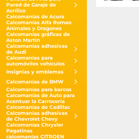
Pared de Garaje de
Acrílico
Calcomanías de Acura
Calcomanías Alfa Romeo
Animales y Dragones
Calcomanías gráficas de
Aston Martin
Calcomanías adhesivas
de Audi
Calcomanías para
automóviles vehículos
Insignias y emblemas
Calcomanías de BMW
Calcomanías para barcos
Calcomanías de Auto para
Acentuar la Carrocería
Calcomanías de Cadillac
Calcomanías adhesivas
de Chevrolet Chevy
Calcomanías Chrysler
Pegatinas
calcomanías CITROEN