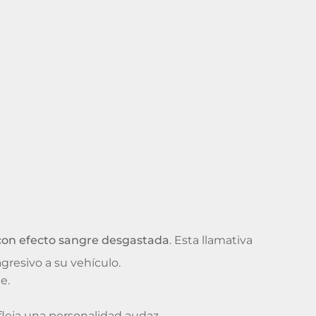
 con efecto sangre desgastada
. Esta llamativa
gresivo a su vehículo.
e.
fleja una personalidad audaz.