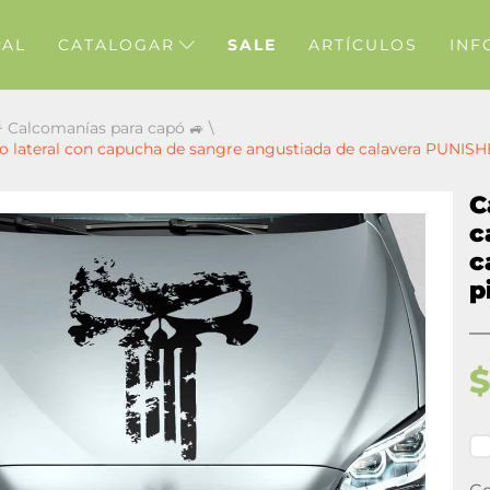
PAL
CATALOGAR
SALE
ARTÍCULOS
INF
 Calcomanías para capó 🚙
\
o lateral con capucha de sangre angustiada de calavera PUNISH
C
c
c
p