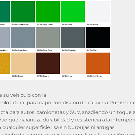
e su vehículo con la
nilo lateral para capó con diseño de calavera Punisher
ecta para autos, camionetas y SUV, añadiendo un toque a
idad que garantiza durabilidad y resistencia a la intemperi
n cualquier superficie lisa sin burbujas ni arrugas.
 efecto de sangre desgastada que llama la atención y re