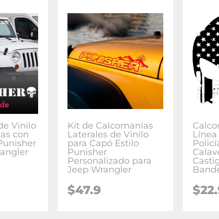
e Vinilo
Kit de Calcomanías
Calco
sas con
Laterales de Vinilo
Línea 
Punisher
para Capó Estilo
Policí
angler
Punisher
Calav
Personalizado para
Castig
Jeep Wrangler
Bande
$47.9
$22.