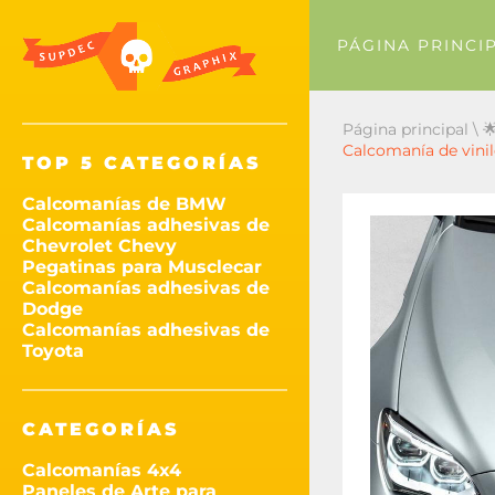
PÁGINA PRINCI
Página principal
\

Calcomanía de vinil
TOP 5 CATEGORÍAS
Calcomanías de BMW
Calcomanías adhesivas de
Chevrolet Chevy
Pegatinas para Musclecar
Calcomanías adhesivas de
Dodge
Calcomanías adhesivas de
Toyota
CATEGORÍAS
Calcomanías 4x4
Paneles de Arte para