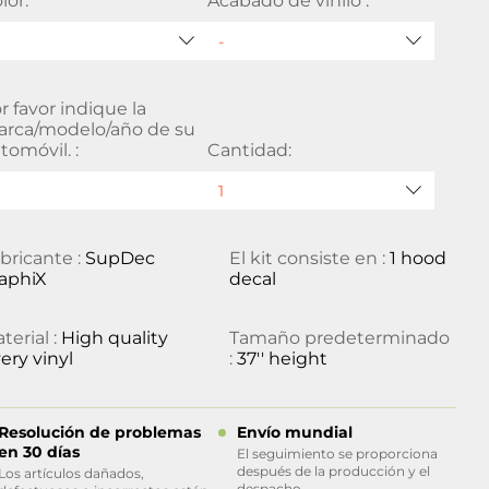
lor:
Acabado de vinilo :
r favor indique la
rca/modelo/año de su
tomóvil. :
Cantidad:
bricante :
SupDec
El kit consiste en :
1 hood
aphiX
decal
terial :
High quality
Tamaño predeterminado
ery vinyl
:
37'' height
Resolución de problemas
Envío mundial
en 30 días
El seguimiento se proporciona
después de la producción y el
Los artículos dañados,
despacho.