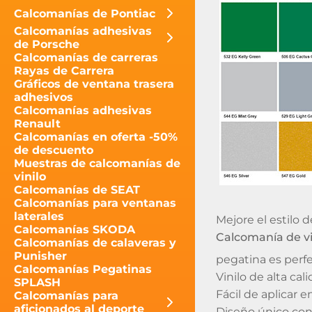
Calcomanías de Pontiac
Calcomanías adhesivas
de Porsche
Calcomanías de carreras
Rayas de Carrera
Gráficos de ventana trasera
adhesivos
Calcomanías adhesivas
Renault
Calcomanías en oferta -50%
de descuento
Muestras de calcomanías de
vinilo
Calcomanías de SEAT
Calcomanías para ventanas
laterales
Mejore el estilo d
Calcomanías SKODA
Calcomanía de vi
Calcomanías de calaveras y
Punisher
pegatina es perf
Calcomanías Pegatinas
Vinilo de alta cal
SPLASH
Fácil de aplicar e
Calcomanías para
aficionados al deporte
Diseño único con