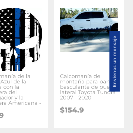
Envíenos un mensaje
manía de la
Calcomanía de
Azul de la
montaña para panel
a con la
basculante de puerta
era del
lateral Toyota Tundra
ador y la
2007 - 2020
ra Americana -
$154.9
9