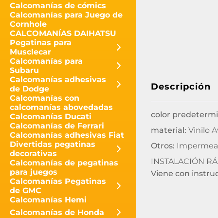
Calcomanías de cómics
Calcomanías para Juego de
Cornhole
CALCOMANÍAS DAIHATSU
Pegatinas para
Musclecar
Calcomanías para
Subaru
Calcomanías adhesivas
Descripción
de Dodge
Calcomanías con
calcomanías abovedadas
color predeterm
Calcomanías Ducati
Calcomanías de Ferrari
material:
Vinilo A
Calcomanías adhesivas Fiat
Divertidas pegatinas
Otros:
Impermeab
decorativas
INSTALACIÓN RÁ
Calcomanías de pegatinas
para juegos
Viene con instru
Calcomanías Pegatinas
de GMC
Calcomanías Hemi
Calcomanías de Honda