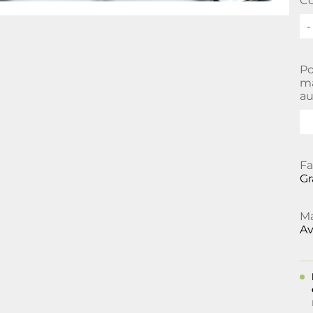
Co
-
Po
ma
au
Fa
Gr
Ma
Av