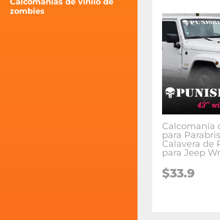
Calcomanías de vinilo de
zombies
Calcomanía d
para Parabri
Calavera de 
para Jeep Wr
$33.9