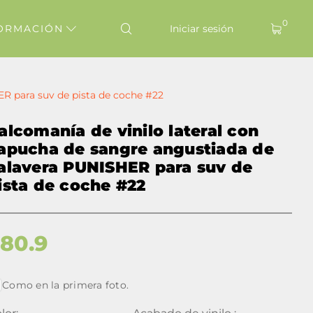
0
ORMACIÓN
Iniciar sesión
ER para suv de pista de coche #22
alcomanía de vinilo lateral con
apucha de sangre angustiada de
alavera PUNISHER para suv de
ista de coche #22
$
80.9
Como en la primera foto.