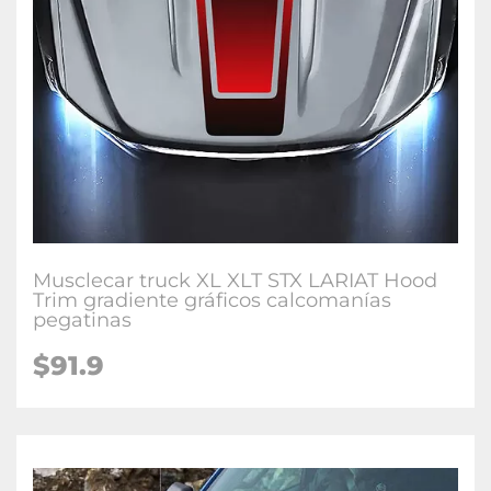
Musclecar truck XL XLT STX LARIAT Hood
Trim gradiente gráficos calcomanías
pegatinas
$91.9