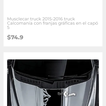
Musclecar truck 2015-2016 truck
Calcomanía con franjas gráficas en el capó
5
$74.9