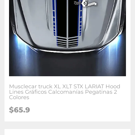
Musclecar truck XL XLT STX LARIAT Hood
Lines Gráficos Calcomanías Pegatinas 2
Colores
$65.9