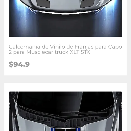
Calcomanía de Vinilo de Franjas para Capó
2 para Musclecar truck XLT STX
$94.9