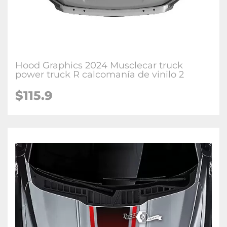
Hood Graphics 2024 Musclecar truck
power truck R calcomanía de vinilo 2
$115.9