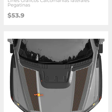
Lines Gráficos Calcomanías laterales
Pegatinas
$53.9