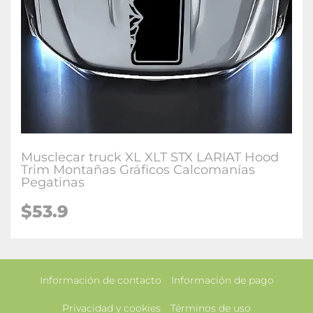
Musclecar truck XL XLT STX LARIAT Hood
Trim Montañas Gráficos Calcomanías
Pegatinas
$53.9
Información de contacto
Información de pago
Privacidad y cookies
Términos de uso