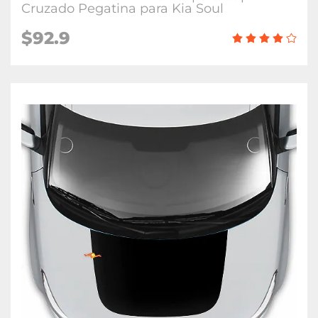
Cruzado Pegatina para Kia Soul
$92.9