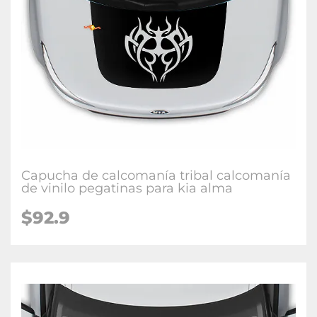
Capucha de calcomanía tribal calcomanía
de vinilo pegatinas para kia alma
$92.9