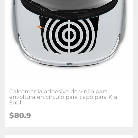
Calcomanía adhesiva de vinilo para
envoltura en círculo para capó para Kia
Soul
$80.9