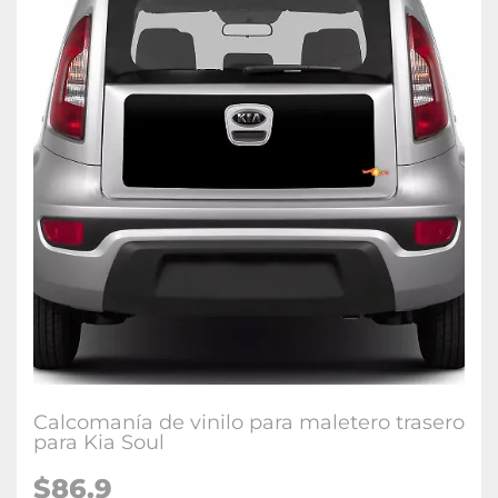
Calcomanía de vinilo para maletero trasero
para Kia Soul
$86.9