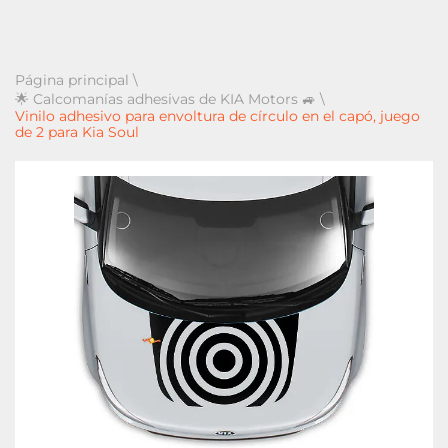
Página principal
\
🌟 Calcomanías adhesivas de KIA Motors 🚙
\
Vinilo adhesivo para envoltura de círculo en el capó, juego
de 2 para Kia Soul