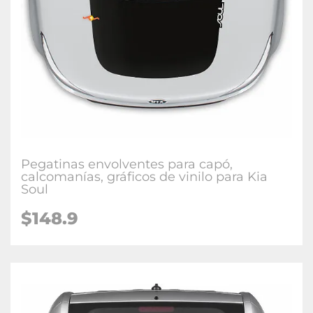
Pegatinas envolventes para capó,
calcomanías, gráficos de vinilo para Kia
Soul
$148.9