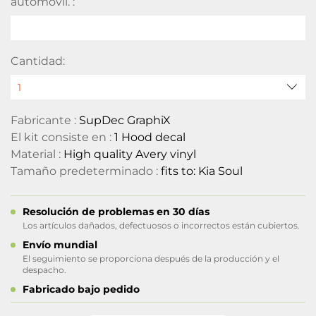
automóvil. :
Cantidad:
Fabricante :
SupDec GraphiX
El kit consiste en :
1 Hood decal
Material :
High quality Avery vinyl
Tamaño predeterminado :
fits to: Kia Soul
Resolución de problemas en 30 días
Los artículos dañados, defectuosos o incorrectos están cubiertos.
Envío mundial
El seguimiento se proporciona después de la producción y el
despacho.
Fabricado bajo pedido