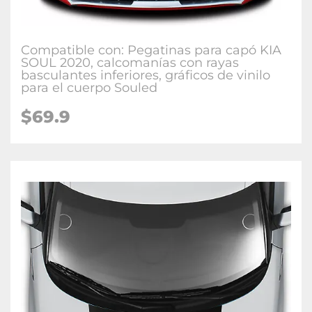
Compatible con: Pegatinas para capó KIA
SOUL 2020, calcomanías con rayas
basculantes inferiores, gráficos de vinilo
para el cuerpo Souled
$69.9