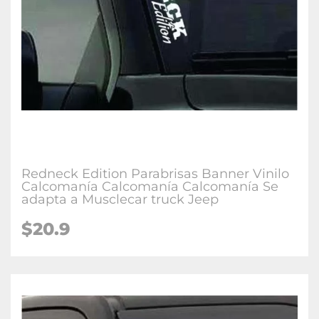
Redneck Edition Parabrisas Banner Vinilo
Calcomanía Calcomanía Calcomanía Se
adapta a Musclecar truck Jeep
$20.9