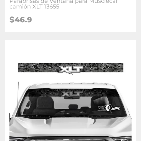
Parabrisas de Ventana para Musclecar
camión XLT 13655
$46.9