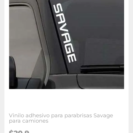
Vinilo adhesivo para parabrisas Savage
para camiones