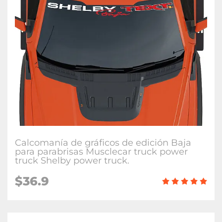
Calcomanía de gráficos de edición Baja
para parabrisas Musclecar truck power
truck Shelby power truck.
$36.9