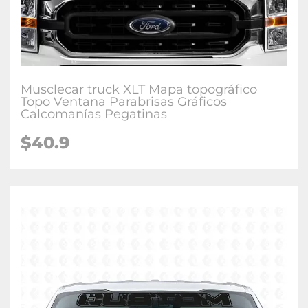
Musclecar truck XLT Mapa topográfico
Topo Ventana Parabrisas Gráficos
Calcomanías Pegatinas
$40.9