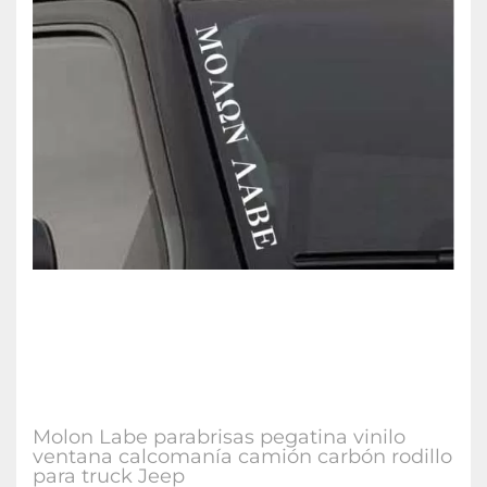
Molon Labe parabrisas pegatina vinilo
ventana calcomanía camión carbón rodillo
para truck Jeep