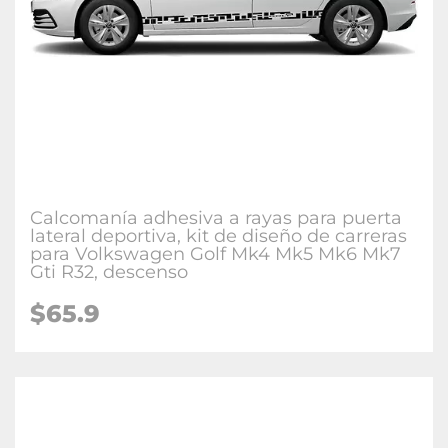
Calcomanía adhesiva a rayas para puerta
lateral deportiva, kit de diseño de carreras
para Volkswagen Golf Mk4 Mk5 Mk6 Mk7
Gti R32, descenso
$65.9