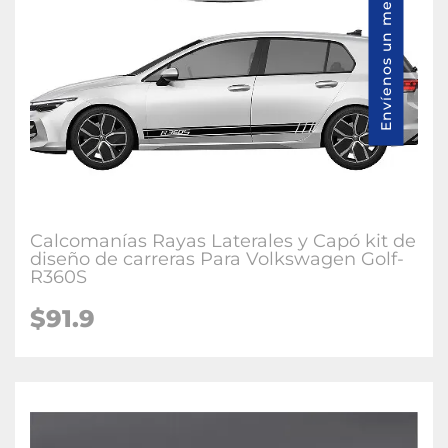
Envíenos un mensaje
Calcomanías Rayas Laterales y Capó kit de
diseño de carreras Para Volkswagen Golf-
R360S
$91.9