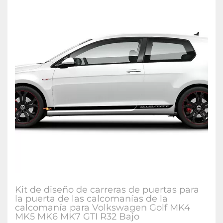
Kit de diseño de carreras de puertas para
la puerta de las calcomanías de la
calcomanía para Volkswagen Golf MK4
MK5 MK6 MK7 GTI R32 Bajo