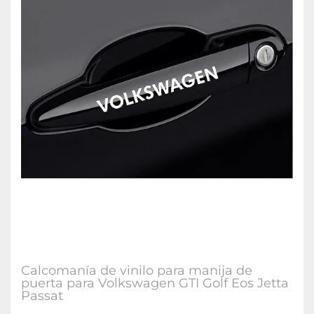
Calcomanía de vinilo para manija de
puerta para Volkswagen GTI Golf Eos Jetta
Passat