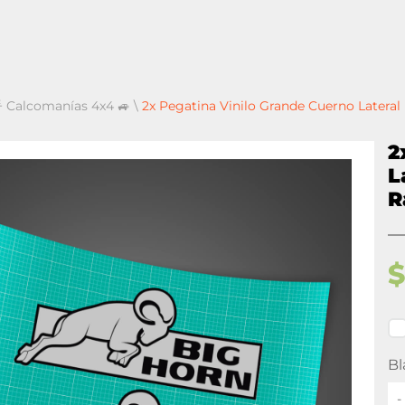
 Calcomanías 4x4 🚙
\
2x Pegatina Vinilo Grande Cuerno Later
2
L
R
Bl
-