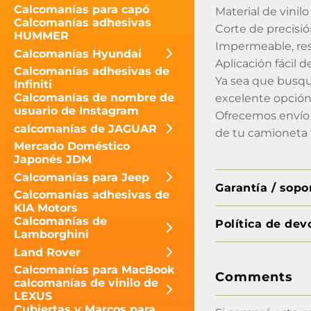
Calcomanías para capó
Material de vini
Calcomanías adhesivas
Corte de precisi
HUMMER
Impermeable, resi
Calcomanías Hyundai
Aplicación fácil 
Calcomanías adhesivas de
Ya sea que busqu
Infiniti
Calcomanías de nombre de
excelente opción
usuario de Instagram
Ofrecemos envío 
calcomanías de JAGUAR
de tu camioneta 
Mercado Doméstico
Japonés JDM
Calcomanías para Jeep
Garantía / sop
Calcomanías adhesivas de
KIA Motors
Calcomanías de
Política de dev
Lamborghini
Land Rover
Calcomanías para MacBook
Comments
calcomanías de vinilo de
LEXUS
Cubiertas y Marcos para