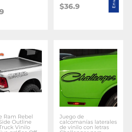
$36.9
.9
e Ram Rebel
Juego de
Side Outline
calcomanías laterales
Truck Vinilo
de vinilo con letras