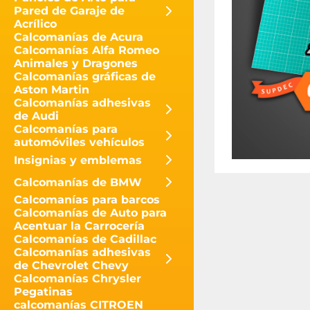
Pared de Garaje de
Acrílico
Calcomanías de Acura
Calcomanías Alfa Romeo
Animales y Dragones
Calcomanías gráficas de
Aston Martin
Calcomanías adhesivas
de Audi
Calcomanías para
automóviles vehículos
Insignias y emblemas
Calcomanías de BMW
Calcomanías para barcos
Calcomanías de Auto para
Acentuar la Carrocería
Calcomanías de Cadillac
Calcomanías adhesivas
de Chevrolet Chevy
Calcomanías Chrysler
Pegatinas
calcomanías CITROEN