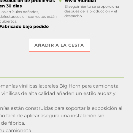
Resolución de problemas
Envío mundial
en 30 días
El seguimiento se proporciona
después de la producción y el
Los artículos dañados,
despacho.
defectuosos o incorrectos están
cubiertos.
Fabricado bajo pedido
AÑADIR A LA CESTA
anías vinílicas laterales Big Horn para camioneta.
nílicas de alta calidad añaden un estilo audaz y
nías están construidas para soportar la exposición al
ño fácil de aplicar asegura una instalación sin
de fábrica.
 tu camioneta