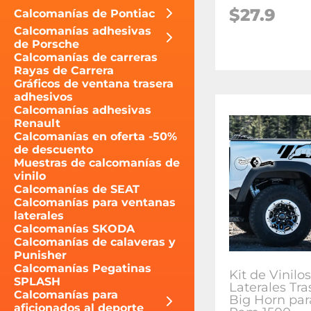
$27.9
Calcomanías de Pontiac
Calcomanías adhesivas
de Porsche
Calcomanías de carreras
Rayas de Carrera
Gráficos de ventana trasera
adhesivos
Calcomanías adhesivas
Renault
Calcomanías en oferta -50%
de descuento
Muestras de calcomanías de
vinilo
Calcomanías de SEAT
Calcomanías para ventanas
laterales
Calcomanías SKODA
Calcomanías de calaveras y
Punisher
Calcomanías Pegatinas
Kit de Vinilos
SPLASH
Laterales Tra
Calcomanías para
Big Horn pa
aficionados al deporte