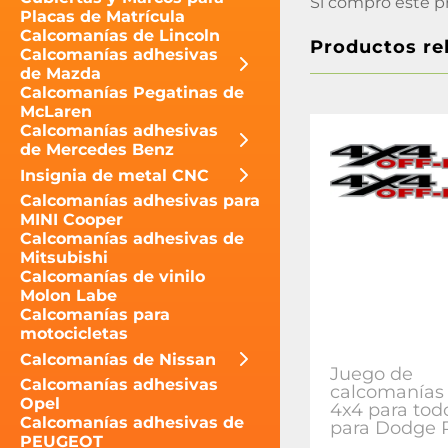
Si compró este p
Placas de Matrícula
Calcomanías de Lincoln
Productos re
Calcomanías adhesivas
de Mazda
Calcomanías Pegatinas de
McLaren
Calcomanías adhesivas
de Mercedes Benz
Insignia de metal CNC
Calcomanías adhesivas para
MINI Cooper
Calcomanías adhesivas de
Mitsubishi
Calcomanías de vinilo
Molon Labe
Calcomanías para
motocicletas
Calcomanías de Nissan
Juego de
Calcomanías adhesivas
calcomanías 
Opel
4x4 para tod
Calcomanías adhesivas de
para Dodge
PEUGEOT