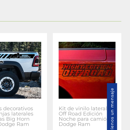
Envíenos un mensaje
s decorativos
Kit de vinilo lateral
njas laterales
Off Road Edición
ras Big Horn
Noche para camión
 Dodge Ram
Dodge Ram