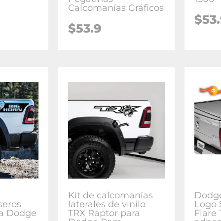
Calcomanías Gráficos
$53
$53.9
Kit de calcomanías
Dodg
seros
laterales de vinilo
Logo 
ra Dodge
TRX Raptor para
Flare 