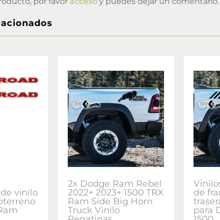
roducto, por favor
acceso
y puedes dejar un comentario.
lacionados
2x Dodge Ram Rebel
Vinilo
de vinilo
2022+ 2023+ 1500 TRX
de fra
oterreno
Ram Side Big Horn
trase
 Ram
Truck Vinilo
para
Pegatinas
1500