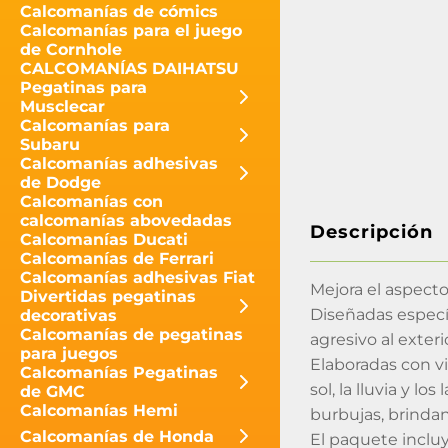
Calcomanías de cómics
Calcomanías para el juego
de Cornhole
CALCOMANÍAS DAIHATSU
Pegatinas para
Musclecar
Calcomanías para
Subaru
Calcomanías adhesivas
de Dodge
Calcomanías con
calcomanías abovedadas
Descripción
Calcomanías Ducati
Calcomanías de Ferrari
Calcomanías adhesivas Fiat
Mejora el aspect
Divertidas pegatinas
Diseñadas especí
decorativas
Calcomanías de pegatinas
agresivo al exter
para juegos
Elaboradas con vi
Calcomanías Pegatinas
sol, la lluvia y l
de GMC
Calcomanías Hemi
burbujas, brinda
Calcomanías de Honda
El paquete inclu