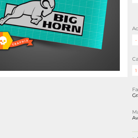
Ac
Ca
Fa
Gr
Ma
Av