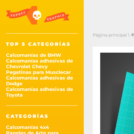
Página principal
\

TOP 5 CATEGORÍAS
Calcomanías de BMW
Calcomanías adhesivas de
Chevrolet Chevy
Pegatinas para Musclecar
Calcomanías adhesivas de
Dodge
Calcomanías adhesivas de
Toyota
CATEGORÍAS
Calcomanías 4x4
Paneles de Arte para