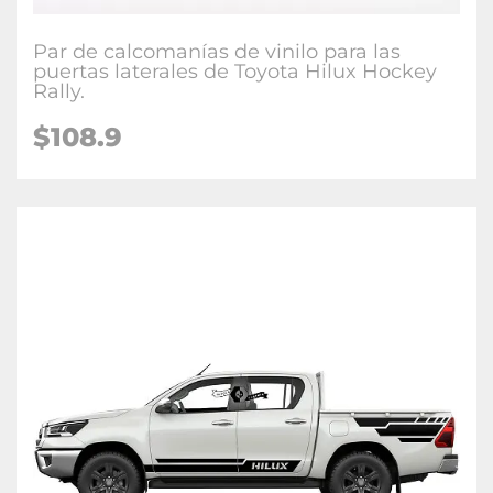
Par de calcomanías de vinilo para las
puertas laterales de Toyota Hilux Hockey
Rally.
$108.9