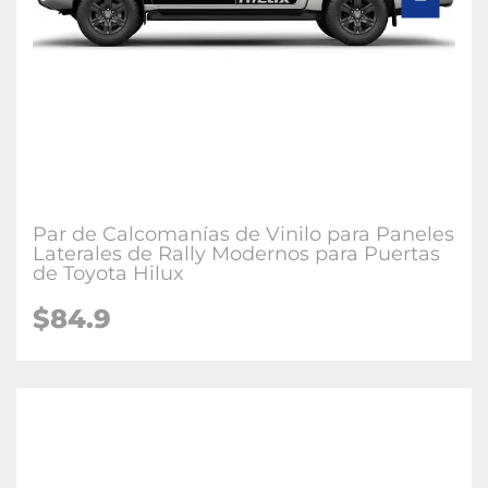
Par de Calcomanías de Vinilo para Paneles
Laterales de Rally Modernos para Puertas
de Toyota Hilux
$84.9