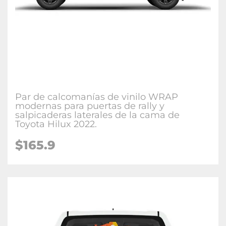
Par de calcomanías de vinilo WRAP
modernas para puertas de rally y
salpicaderas laterales de la cama de
Toyota Hilux 2022.
$165.9