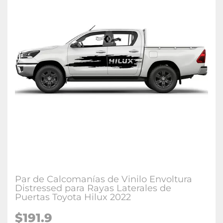
Par de Calcomanías de Vinilo Envoltura
Distressed para Rayas Laterales de
Puertas Toyota Hilux 2022
$191.9