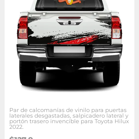
Par de calcomanías de vinilo para puertas
laterales desgastadas, salpicadero lateral y
portón trasero invencible para Toyota Hilux
2022.