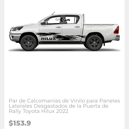
Par de Calcomanías de Vinilo para Paneles
Laterales Desgastados de la Puerta de
Rally Toyota Hilux 2022
$153.9