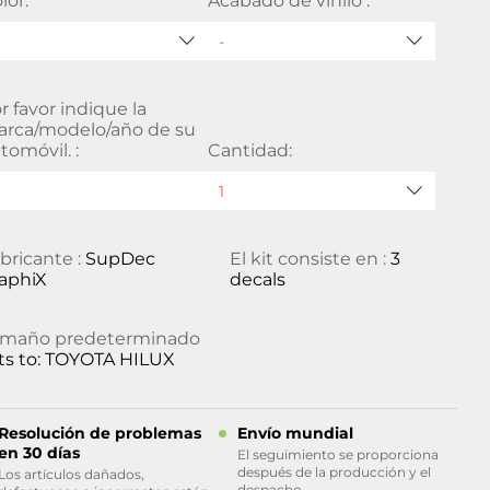
lor:
Acabado de vinilo :
r favor indique la
rca/modelo/año de su
tomóvil. :
Cantidad:
bricante :
SupDec
El kit consiste en :
3
aphiX
decals
amaño predeterminado
its to: TOYOTA HILUX
Resolución de problemas
Envío mundial
en 30 días
El seguimiento se proporciona
después de la producción y el
Los artículos dañados,
despacho.