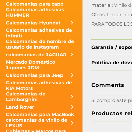
Calcomanías para capó
material:
Vinilo d
Calcomanías adhesivas
Otros:
Impermeab
HUMMER
Calcomanías Hyundai
PARA TODOS LO
Calcomanías adhesivas de
Infiniti
Calcomanías de nombre de
usuario de Instagram
Garantía / sop
calcomanías de JAGUAR
Mercado Doméstico
Política de dev
Japonés JDM
Calcomanías para Jeep
Calcomanías adhesivas de
Comments
KIA Motors
Calcomanías de
Lamborghini
Si compró este p
Land Rover
Productos re
Calcomanías para MacBook
calcomanías de vinilo de
LEXUS
Cubiertas y Marcos para