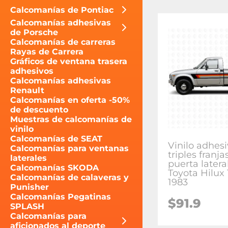
Calcomanías de Pontiac
Calcomanías adhesivas
de Porsche
Calcomanías de carreras
Rayas de Carrera
Gráficos de ventana trasera
adhesivos
Calcomanías adhesivas
Renault
Calcomanías en oferta -50%
de descuento
Muestras de calcomanías de
vinilo
Calcomanías de SEAT
Vinilo adhes
Calcomanías para ventanas
triples franja
laterales
puerta latera
Calcomanías SKODA
Toyota Hilux 
Calcomanías de calaveras y
1983
Punisher
Calcomanías Pegatinas
$91.9
SPLASH
Calcomanías para
aficionados al deporte