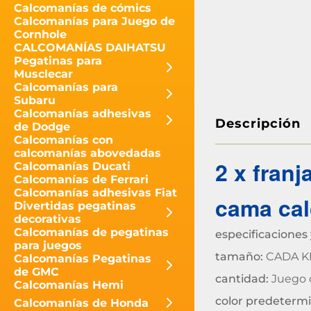
Calcomanías de cómics
Calcomanías para Juego de
Cornhole
CALCOMANÍAS DAIHATSU
Pegatinas para
Musclecar
Calcomanías para
Subaru
Calcomanías adhesivas
Descripción
de Dodge
Calcomanías con
calcomanías abovedadas
2 x fran
Calcomanías Ducati
Calcomanías de Ferrari
Calcomanías adhesivas Fiat
cama cal
Divertidas pegatinas
decorativas
Calcomanías de pegatinas
especificaciones 
para juegos
tamaño:
CADA KI
Calcomanías Pegatinas
de GMC
cantidad:
Juego d
Calcomanías Hemi
color predeterm
Calcomanías de Honda