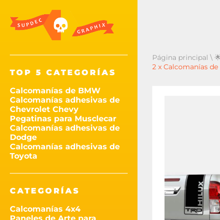
Página principal
\

2 x Calcomanías de 
TOP 5 CATEGORÍAS
Calcomanías de BMW
Calcomanías adhesivas de
Chevrolet Chevy
Pegatinas para Musclecar
Calcomanías adhesivas de
Dodge
Calcomanías adhesivas de
Toyota
CATEGORÍAS
Calcomanías 4x4
Paneles de Arte para