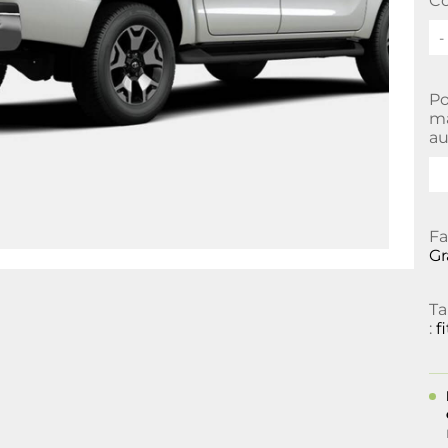
Co
-
Po
ma
au
Fa
Gr
T
:
f