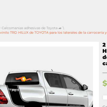
 Calcomanías adhesivas de Toyota 🚙
\
vinilo TRD HILUX de TOYOTA para los laterales de la carrocería y 
2
H
d
c