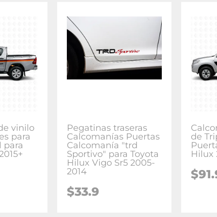
e vinilo
Pegatinas traseras
Calco
les para
Calcomanías Puertas
de Tr
l para
Calcomanía "trd
Puert
 2015+
Sportivo" para Toyota
Hilux
Hilux Vigo Sr5 2005-
2014
$91.
$33.9