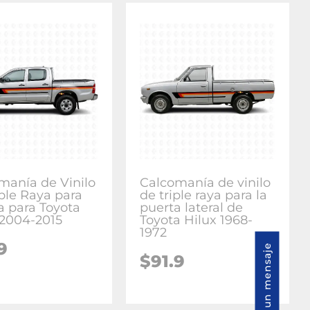
manía de Vinilo
Calcomanía de vinilo
iple Raya para
de triple raya para la
a para Toyota
puerta lateral de
 2004-2015
Toyota Hilux 1968-
1972
9
Envíenos un mensaje
$91.9