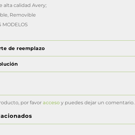
e alta calidad Avery;
le, Removible
S MODELOS
orte de reemplazo
olución
roducto, por favor
acceso
y puedes dejar un comentario.
lacionados