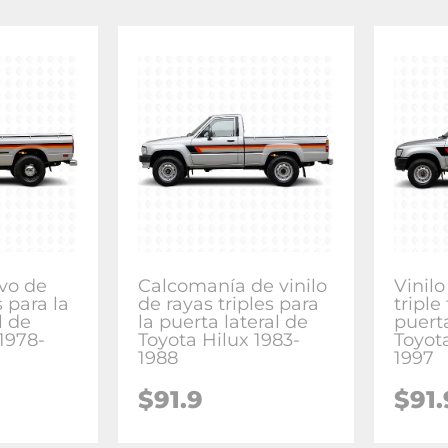
ivo de
Calcomanía de vinilo
Vinilo
s para la
de rayas triples para
triple
l de
la puerta lateral de
puerta
1978-
Toyota Hilux 1983-
Toyot
1988
1997
$91.9
$91.