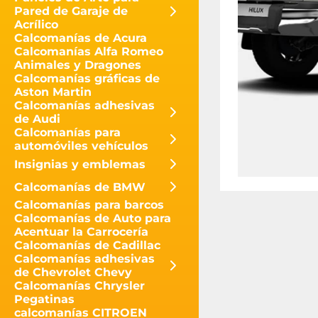
Pared de Garaje de
Acrílico
Calcomanías de Acura
Calcomanías Alfa Romeo
Animales y Dragones
Calcomanías gráficas de
Aston Martin
Calcomanías adhesivas
de Audi
Calcomanías para
automóviles vehículos
Insignias y emblemas
Calcomanías de BMW
Calcomanías para barcos
Calcomanías de Auto para
Acentuar la Carrocería
Calcomanías de Cadillac
Calcomanías adhesivas
de Chevrolet Chevy
Calcomanías Chrysler
Pegatinas
calcomanías CITROEN