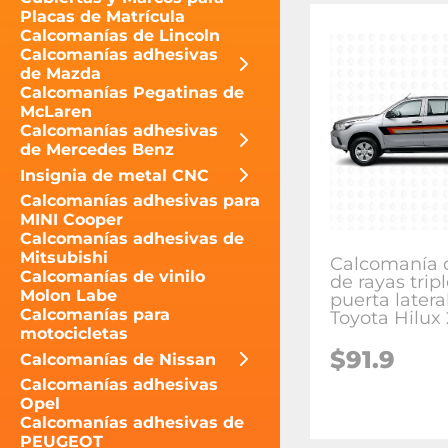
Placas de Matrícula
Calcomanías de Lincoln
Calcomanías adhesivas
de Mazda
Calcomanías Pegatinas de
McLaren
Calcomanías adhesivas
de Mercedes Benz
Insignia de metal CNC
Calcomanías adhesivas para
MINI Cooper
Calcomanías adhesivas de
Mitsubishi
Calcomanía d
Calcomanías de vinilo
de rayas trip
Molon Labe
puerta latera
Calcomanías para
Toyota Hilux
motocicletas
$91.9
Calcomanías de Nissan
Calcomanías adhesivas
Opel
Calcomanías adhesivas de
PEUGEOT