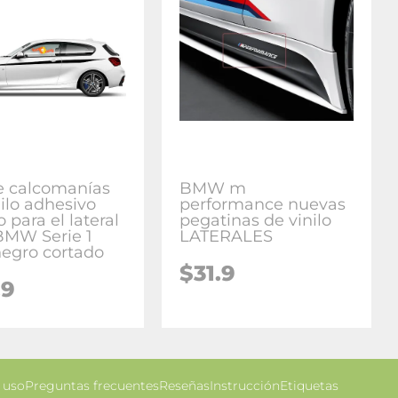
e calcomanías
BMW m
nilo adhesivo
performance nuevas
o para el lateral
pegatinas de vinilo
BMW Serie 1
LATERALES
negro cortado
$31.9
.9
 uso
Preguntas frecuentes
Reseñas
Instrucción
Etiquetas