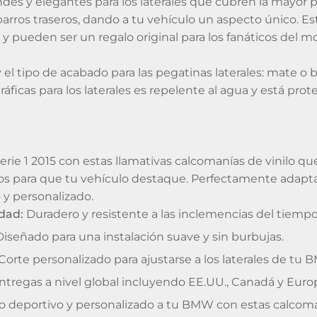
es y elegantes para los laterales que cubren la mayor p
arros traseros, dando a tu vehículo un aspecto único. E
 y pueden ser un regalo original para los fanáticos del m
y el tipo de acabado para las pegatinas laterales: mate o 
áficas para los laterales es repelente al agua y está prote
ie 1 2015 con estas llamativas calcomanías de vinilo qu
dos para que tu vehículo destaque. Perfectamente adapta
 y personalizado.
idad:
Duradero y resistente a las inclemencias del tiemp
iseñado para una instalación suave y sin burbujas.
Corte personalizado para ajustarse a los laterales de tu B
tregas a nivel global incluyendo EE.UU., Canadá y Euro
 deportivo y personalizado a tu BMW con estas calcomaní