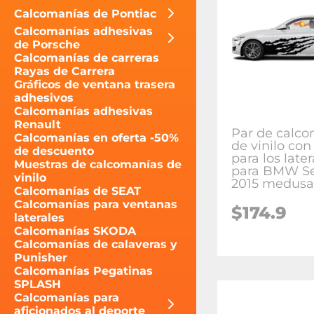
Calcomanías de Pontiac
Calcomanías adhesivas
de Porsche
Calcomanías de carreras
Rayas de Carrera
Gráficos de ventana trasera
adhesivos
Calcomanías adhesivas
Renault
Par de calc
Calcomanías en oferta -50%
de vinilo con
de descuento
para los later
Muestras de calcomanías de
para BMW Se
vinilo
2015 medusa
Calcomanías de SEAT
Calcomanías para ventanas
$174.9
laterales
Calcomanías SKODA
Calcomanías de calaveras y
Punisher
Calcomanías Pegatinas
SPLASH
Calcomanías para
aficionados al deporte