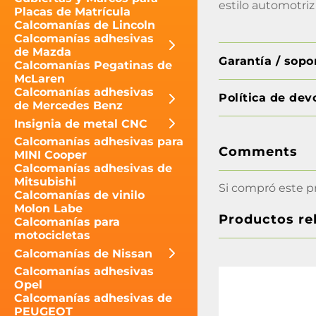
estilo automotriz 
Placas de Matrícula
Calcomanías de Lincoln
Calcomanías adhesivas
de Mazda
Garantía / sop
Calcomanías Pegatinas de
McLaren
Calcomanías adhesivas
Política de dev
de Mercedes Benz
Insignia de metal CNC
Calcomanías adhesivas para
Comments
MINI Cooper
Calcomanías adhesivas de
Mitsubishi
Si compró este p
Calcomanías de vinilo
Molon Labe
Productos re
Calcomanías para
motocicletas
Calcomanías de Nissan
Calcomanías adhesivas
Opel
Calcomanías adhesivas de
PEUGEOT