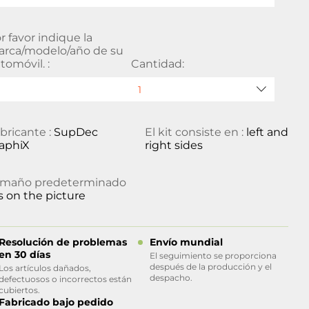
r favor indique la
rca/modelo/año de su
tomóvil. :
Cantidad:
bricante :
SupDec
El kit consiste en :
left and
aphiX
right sides
amaño predeterminado
s on the picture
Resolución de problemas
Envío mundial
en 30 días
El seguimiento se proporciona
después de la producción y el
Los artículos dañados,
despacho.
defectuosos o incorrectos están
cubiertos.
Fabricado bajo pedido