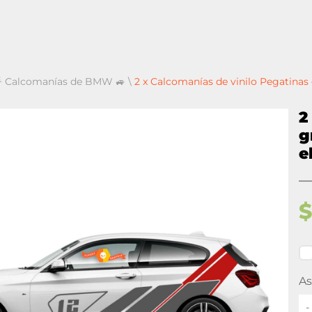
 Calcomanías de BMW 🚙
\
2 x Calcomanías de vinilo Pegatinas 
2
g
e
As
-