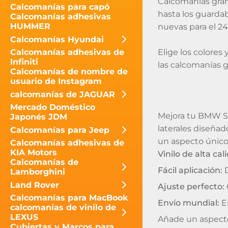
Calcomanías grand
Calcomanías para capó
hasta los guardab
Calcomanías adhesivas
HUMMER
nuevas para el 24
Calcomanías Hyundai
Elige los colores 
Calcomanías adhesivas de
Infiniti
las calcomanías gr
Calcomanías de nombre de
usuario de Instagram
calcomanías de JAGUAR
Mercado Doméstico
Mejora tu BMW Ser
Japonés JDM
laterales diseña
Calcomanías para Jeep
un aspecto único
Calcomanías adhesivas de
KIA Motors
Vinilo de alta cal
Calcomanías de
Fácil aplicación:
D
Lamborghini
Land Rover
Ajuste perfecto:
Calcomanías para MacBook
Envío mundial:
En
calcomanías de vinilo de
LEXUS
Añade un aspecto
Cubiertas y Marcos para