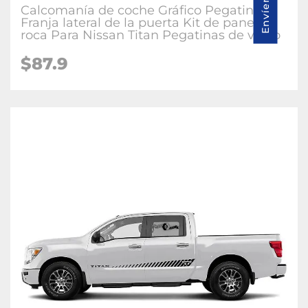
Calcomanía de coche Gráfico Pegatina
Franja lateral de la puerta Kit de panel de
roca Para Nissan Titan Pegatinas de vinilo
$87.9