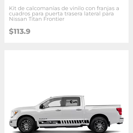
Kit de calcomanías de vinilo con franjas a
cuadros para puerta trasera lateral para
Nissan Titan Frontier
$113.9