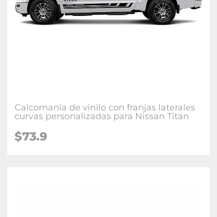
Calcomanía de vinilo con franjas laterales
curvas personalizadas para Nissan Titan
$73.9