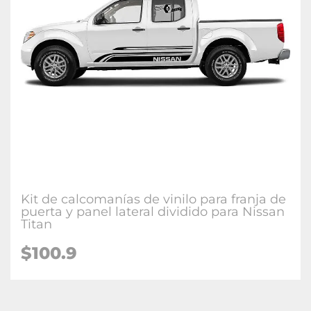
Kit de calcomanías de vinilo para franja de
puerta y panel lateral dividido para Nissan
Titan
$100.9