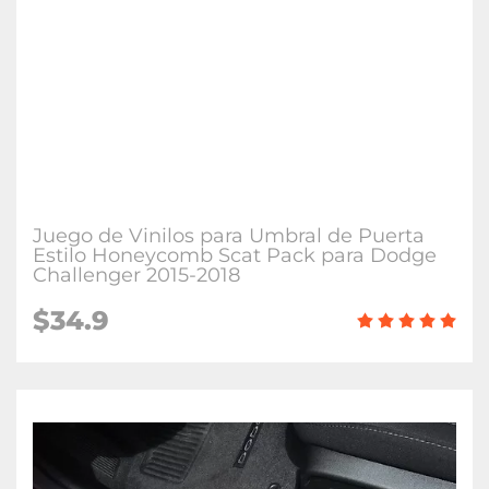
Juego de Vinilos para Umbral de Puerta
Estilo Honeycomb Scat Pack para Dodge
Challenger 2015-2018
$34.9