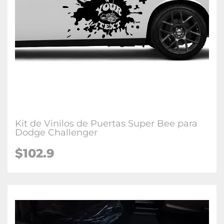
Kit de Vinilos de Puertas Super Bee para
Dodge Challenger
$102.9