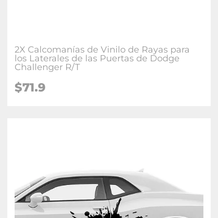
2X Calcomanías de Vinilo de Rayas para
los Laterales de las Puertas de Dodge
Challenger R/T
$71.9