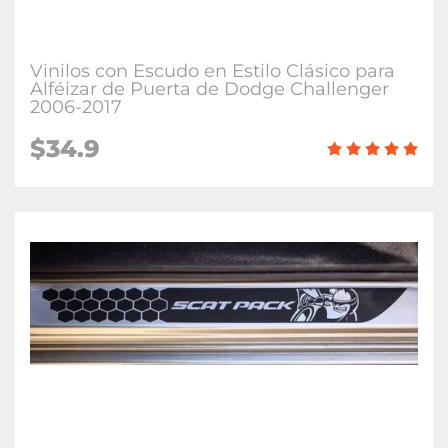
Vinilos con Escudo en Estilo Clásico para
Alféizar de Puerta de Dodge Challenger
2006-2017
$34.9