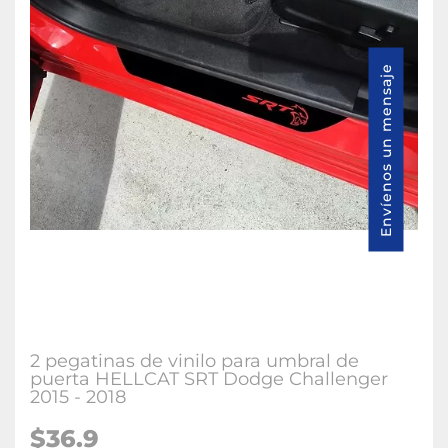
Envíenos un mensaje
2 pegatinas de vinilo para umbral de
puerta HELLCAT SRT Dodge Challenger
2015 - 2018
$36.9