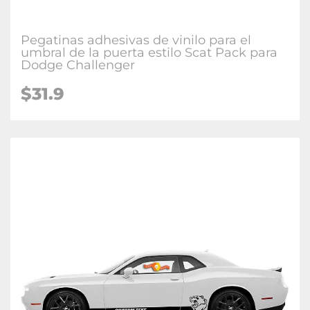
Pegatinas adhesivas de vinilo para el
umbral de la puerta estilo Scat Pack para
Dodge Challenger
$31.9