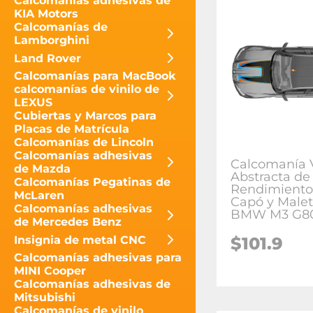
Calcomanías adhesivas de
KIA Motors
Calcomanías de
Lamborghini
Land Rover
Calcomanías para MacBook
calcomanías de vinilo de
LEXUS
Cubiertas y Marcos para
Placas de Matrícula
Calcomanías de Lincoln
Calcomanías adhesivas
Calcomanía V
de Mazda
Abstracta de
Calcomanías Pegatinas de
Rendimiento
McLaren
Capó y Malet
Calcomanías adhesivas
BMW M3 G8
de Mercedes Benz
$
101.9
Insignia de metal CNC
Calcomanías adhesivas para
MINI Cooper
Calcomanías adhesivas de
Mitsubishi
Calcomanías de vinilo