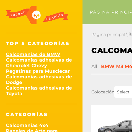
PÁGINA PRINCI
Página principal
\

TOP 5 CATEGORÍAS
CALCOMA
Calcomanías de BMW
Calcomanías adhesivas de
Chevrolet Chevy
All
BMW M3 M4
Pegatinas para Musclecar
Calcomanías adhesivas de
Dodge
Calcomanías adhesivas de
Colocación
Select
Toyota
CATEGORÍAS
Calcomanías 4x4
Paneles de Arte para