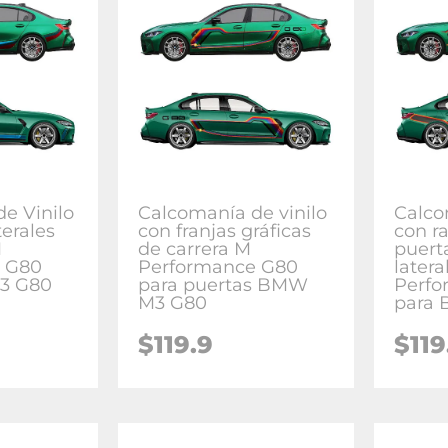
e Vinilo
Calcomanía de vinilo
Calco
terales
con franjas gráficas
con r
M
de carrera M
puert
 G80
Performance G80
latera
3 G80
para puertas BMW
Perfo
M3 G80
para
$
119.9
$
119