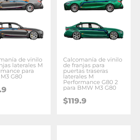
manía de vinilo
Calcomanía de vinilo
njas laterales M
de franjas para
rmance para
puertas traseras
M3 G80
laterales M
Performance G80 2
para BMW M3 G80
.9
$
119.9