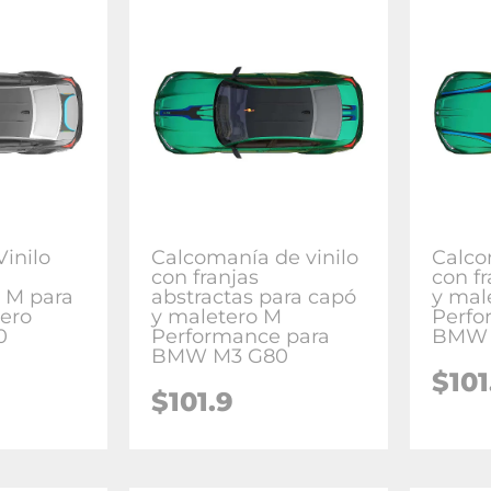
inilo
Calcomanía de vinilo
Calco
con franjas
con f
 M para
abstractas para capó
y mal
ero
y maletero M
Perfo
0
Performance para
BMW 
BMW M3 G80
$
101
$
101.9