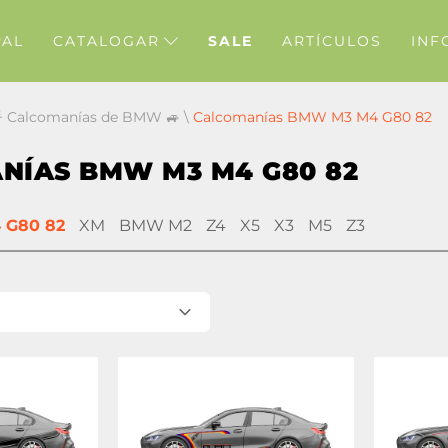
PAL
CATALOGAR
SALE
ARTÍCULOS
INF
 Calcomanías de BMW 🚙
\
Calcomanías BMW M3 M4 G80 82
NÍAS BMW M3 M4 G80 82
 G80 82
XM
BMW M2
Z4
X5
X3
M5
Z3