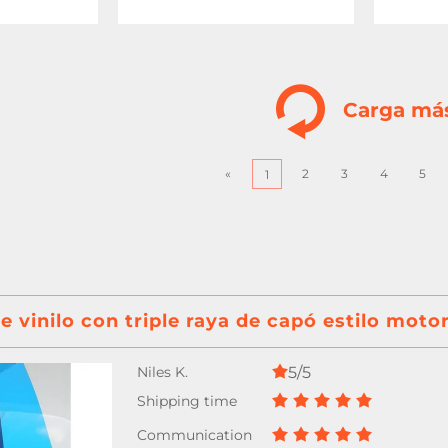
Carga má
«
2
3
4
5
1
e vinilo con triple raya de capó estilo mot
5/5