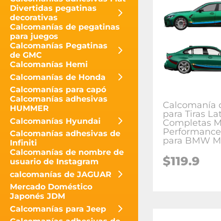
Divertidas pegatinas
decorativas
Calcomanías de pegatinas
para juegos
Calcomanías Pegatinas
de GMC
Calcomanías Hemi
Calcomanías de Honda
Calcomanías para capó
Calcomanías adhesivas
Calcomanía d
HUMMER
para Tiras La
Calcomanías Hyundai
Completas 
Performance
Calcomanías adhesivas de
para BMW M
Infiniti
Calcomanías de nombre de
$
119.9
usuario de Instagram
calcomanías de JAGUAR
Mercado Doméstico
Japonés JDM
Calcomanías para Jeep