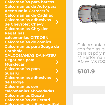
Calcomanías para barcos
Calcomanías de Auto para
Acentuar la Carrocería
Calcomanías de Cadillac
Calcomanías adhesivas
de Chevrolet Chevy
Calcomanías Chrysler
Pegatinas
calcomanías CITROEN
Calcomanías de cómics
Calcomanía d
Calcomanías para Juego de
con franjas g
Cornhole
para capó y 
CALCOMANÍAS DAIHATSU
M Performan
Pegatinas para
BMW M3 G8
Musclecar
Calcomanías para
$
101.9
Subaru
Calcomanías adhesivas
de Dodge
Calcomanías con
calcomanías abovedadas
Calcomanías Ducati
Calcomanías de Ferrari
Calcomanías adhesivas Fiat