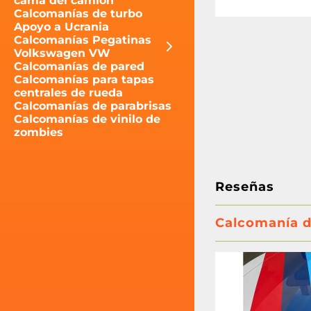
cama del camión
Calcomanías de turbo
Apoyo a Ucrania
Calcomanías Pegatinas
Volkswagen VW
Calcomanías de pared
Calcomanías para tapas
centrales de rueda
Calcomanías de parabrisas
Calcomanías de vinilo de
zombies
Reseñas
Calcomanía d