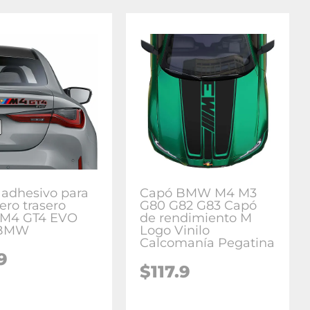
o adhesivo para
Capó BMW M4 M3
ero trasero
G80 G82 G83 Capó
o M4 GT4 EVO
de rendimiento M
 BMW
Logo Vinilo
Calcomanía Pegatina
9
$
117.9