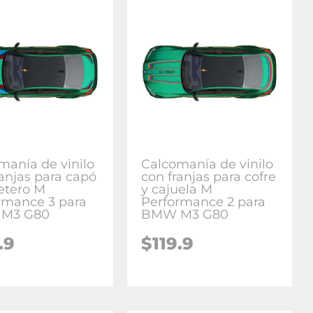
manía de vinilo
Calcomanía de vinilo
ranjas para capó
con franjas para cofre
etero M
y cajuela M
rmance 3 para
Performance 2 para
M3 G80
BMW M3 G80
.9
$
119.9