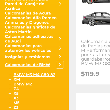
Pared de Garaje de
Acrílico
Calcomanías de Acura
Calcomanías Alfa Romeo
Animales y Dragones
Calcomanías gráficas de
Aston Martin
Calcomanías adhesivas
Calcomanía d
de Audi
de franjas co
Calcomanías para
M Performan
automóviles vehículos
puertas later
Insignias y emblemas
guardabarros
BMW M3 G8
Calcomanías de BMW
$
119.9
BMW M3 M4 G80 82
XM
BMW M2
Z4
X5
X3
M5
Z3