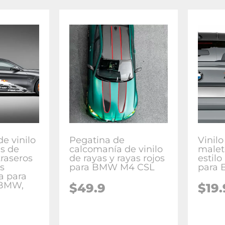
e vinilo
Pegatina de
Vinil
as de
calcomanía de vinilo
malet
raseros
de rayas y rayas rojos
estil
s
para BMW M4 CSL
para
ta para
 BMW,
$
49.9
$
19.