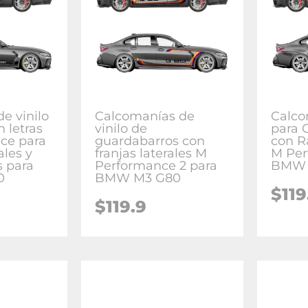
e vinilo
Calcomanías de
Calco
n letras
vinilo de
para 
ce para
guardabarros con
con R
ales y
franjas laterales M
M Per
 para
Performance 2 para
BMW 
0
BMW M3 G80
$
119
$
119.9