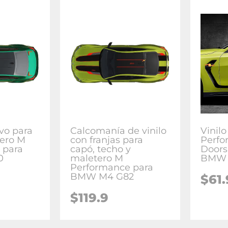
ivo para
Calcomanía de vinilo
Vinil
tero M
con franjas para
Perfo
 para
capó, techo y
Doors
0
maletero M
BMW 
Performance para
BMW M4 G82
$
61.
$
119.9