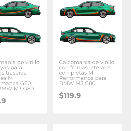
manía de vinilo
Calcomanía de vinilo
ayas para
con franjas laterales
as traseras
completas M
les M
Performance para
rmance G80
BMW M3 G80
 BMW M3 G80
$
119.9
.9