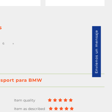
s
Envíenos un mensaje
6
»
orsport para BMW