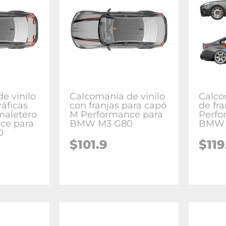
e vinilo
Calcomanía de vinilo
Calco
ráficas
con franjas para capó
de fra
maletero
M Performance para
Perfo
ce para
BMW M3 G80
BMW 
0
$
101.9
$
119