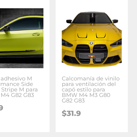
o adhesivo M
Calcomanía de vinilo
rmance Side
para ventilación del
 Stripe M para
capó estilo para
M4 G82 G83
BMW M4 M3 G80
G82 G83
9
$
31.9