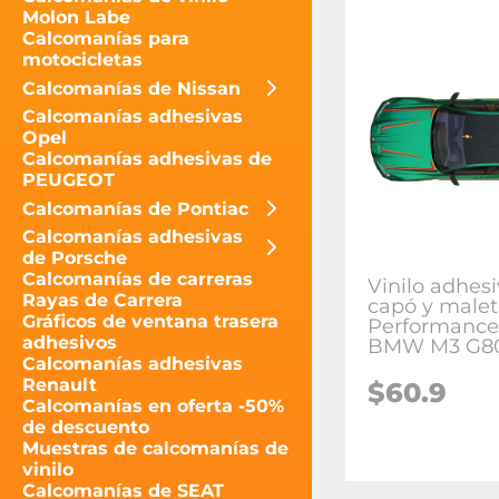
Molon Labe
Calcomanías para
motocicletas
Calcomanías de Nissan
Calcomanías adhesivas
Opel
Calcomanías adhesivas de
PEUGEOT
Calcomanías de Pontiac
Calcomanías adhesivas
de Porsche
Calcomanías de carreras
Vinilo adhes
Rayas de Carrera
capó y male
Gráficos de ventana trasera
Performance
adhesivos
BMW M3 G8
Calcomanías adhesivas
Renault
$
60.9
Calcomanías en oferta -50%
de descuento
Muestras de calcomanías de
vinilo
Calcomanías de SEAT