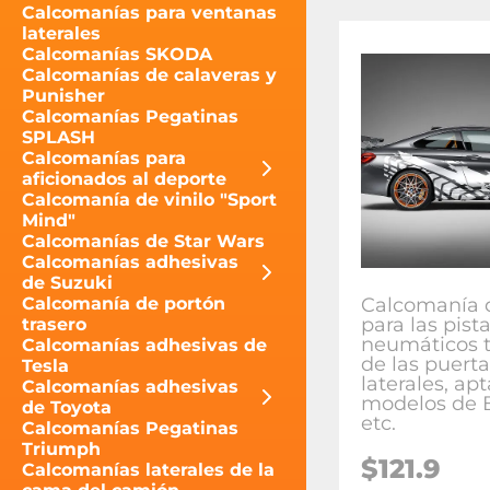
Calcomanías para ventanas
laterales
Calcomanías SKODA
Calcomanías de calaveras y
Punisher
Calcomanías Pegatinas
SPLASH
Calcomanías para
aficionados al deporte
Calcomanía de vinilo "Sport
Mind"
Calcomanías de Star Wars
Calcomanías adhesivas
de Suzuki
Calcomanía d
Calcomanía de portón
para las pist
trasero
neumáticos t
Calcomanías adhesivas de
de las puerta
Tesla
laterales, ap
Calcomanías adhesivas
modelos de
de Toyota
etc.
Calcomanías Pegatinas
Triumph
$
121.9
Calcomanías laterales de la